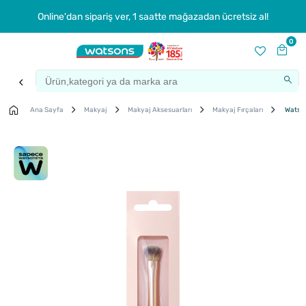
Online'dan sipariş ver, 1 saatte mağazadan ücretsiz al!
0
Ana Sayfa
Makyaj
Makyaj Aksesuarları
Makyaj Fırçaları
Watson