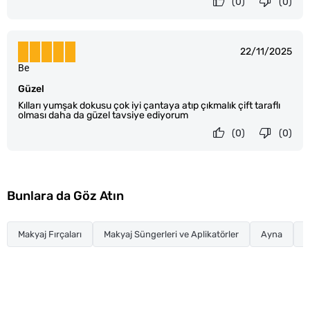
(0)
(0)
22/11/2025
Be
Güzel
Kılları yumşak dokusu çok iyi çantaya atıp çıkmalık çift taraflı
olması daha da güzel tavsiye ediyorum
(0)
(0)
Bunlara da Göz Atın
Makyaj Fırçaları
Makyaj Süngerleri ve Aplikatörler
Ayna
C