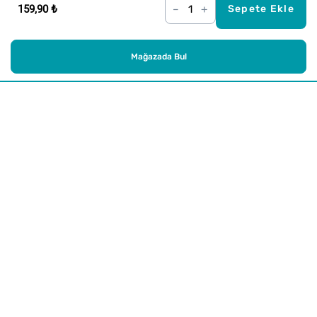
159,90 ₺
–
+
Sepete Ekle
Mağazada Bul
Alışveriş
Kurumsal
Watsons Club