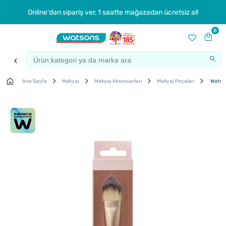
Online'dan sipariş ver, 1 saatte mağazadan ücretsiz al!
0
Ana Sayfa
Makyaj
Makyaj Aksesuarları
Makyaj Fırçaları
Watson