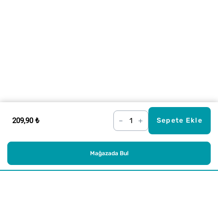
209,90 ₺
–
+
Sepete Ekle
Mağazada Bul