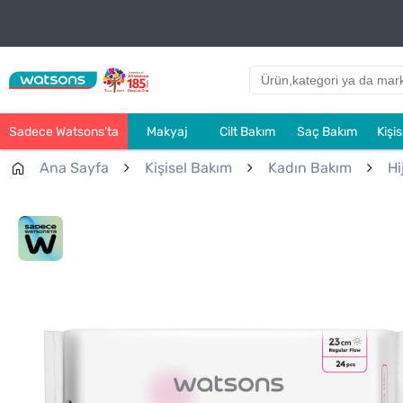
Sadece Watsons’ta
Makyaj
Cilt Bakım
Saç Bakım
Kişi
Ana Sayfa
Kişisel Bakım
Kadın Bakım
Hi