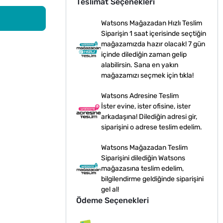
Teslimat Seçenekleri
Watsons Mağazadan Hızlı Teslim
Siparişin 1 saat içerisinde seçtiğin
mağazamızda hazır olacak! 7 gün
içinde dilediğin zaman gelip
alabilirsin. Sana en yakın
mağazamızı seçmek için tıkla!
Watsons Adresine Teslim
İster evine, ister ofisine, ister
arkadaşına! Dilediğin adresi gir,
siparişini o adrese teslim edelim.
Watsons Mağazadan Teslim
Siparişini dilediğin Watsons
mağazasına teslim edelim,
bilgilendirme geldiğinde siparişini
gel al!
Ödeme Seçenekleri