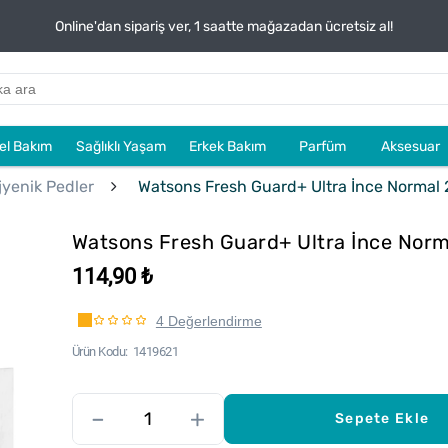
Online'dan sipariş ver, 1 saatte mağazadan ücretsiz al!
sel Bakım
Sağlıklı Yaşam
Erkek Bakım
Parfüm
Aksesuar
jyenik Pedler
Watsons Fresh Guard+ Ultra İnce Normal 
Watsons Fresh Guard+ Ultra İnce Norm
114,90 ₺
4 Değerlendirme
Ürün Kodu
1419621
–
+
Sepete Ekle