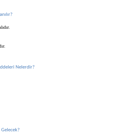
nılır?
lıdır.
ır.
deleri Nelerdir?
l Gelecek?