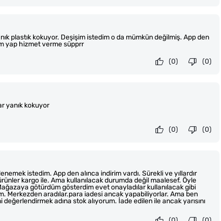
Yanık plastık kokuyor. Deşişim istedim o da mümkün değilmiş. App den
irim yap hizmet verme süpprr
(0)
(0)
ar yanık kokuyor
(0)
(0)
denemek istedim. App den alınca indirim vardı. Sürekli ve yıllardır
 ürünler kargo ile. Ama kullanılacak durumda değil maalesef. Öyle
Mağazaya götürdüm gösterdim evet onayladılar kullanılacak gibi
tim. Merkezden aradılar.para iadesi ancak yapabiliyorlar. Ama ben
ni değerlendirmek adına stok alıyorum. İade edilen ile ancak yarısını
(0)
(0)