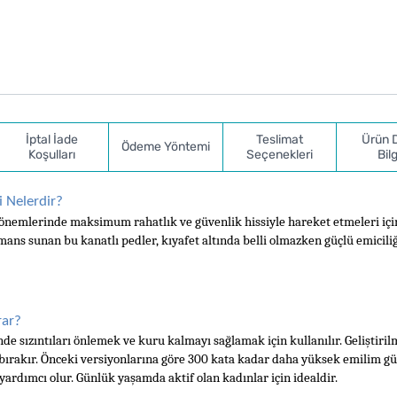
İptal İade
Teslimat
Ürün 
Ödeme Yöntemi
Koşulları
Seçenekleri
Bilg
i Nelerdir?
önemlerinde maksimum rahatlık ve güvenlik hissiyle hareket etmeleri için
mans sunan bu kanatlı pedler, kıyafet altında belli olmazken güçlü emiciliğ
rar?
 sızıntıları önlemek ve kuru kalmayı sağlamak için kullanılır. Geliştirilm
s bırakır. Önceki versiyonlarına göre 300 kata kadar daha yüksek emilim gü
ardımcı olur. Günlük yaşamda aktif olan kadınlar için idealdir.