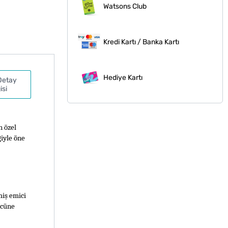
Watsons Club
Kredi Kartı / Banka Kartı
Hediye Kartı
Detay
isi
 özel 
iyle öne 
iş emici 
cüne 