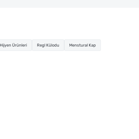
Hijyen Ürünleri
Regl Külodu
Menstural Kap