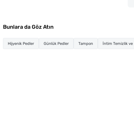
Bunlara da Göz Atın
Hijyenik Pedler
Günlük Pedler
Tampon
İntim Temizlik ve 