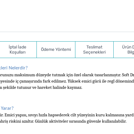
İptal İade
Teslimat
Ürün 
Ödeme Yöntemi
Koşulları
Seçenekleri
Bilg
leri Nelerdir?
orunuzu maksimum düzeyde tutmak için özel olarak tasarlanmıştır. Soft Dr
ayesinde iç çamaşırında fark edilmez. Yüksek emici gücü ile regl dönemind
am şekilde tutunur ve hareket halinde kaymaz.
 Yarar?
. Emici yapısı, sıvıyı hızla hapsederek cilt yüzeyinin kuru kalmasına yardı
ahriş riskini azaltır. Günlük aktiviteler sırasında güvenle kullanılabilir.