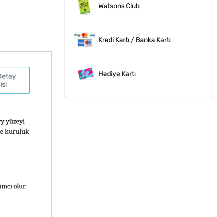
Watsons Club
Kredi Kartı / Banka Kartı
Hediye Kartı
Detay
isi
y yüzeyi 
e kuruluk 
mcı olur. 