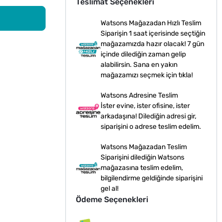
Teslimat Seçenekleri
Watsons Mağazadan Hızlı Teslim
Siparişin 1 saat içerisinde seçtiğin
mağazamızda hazır olacak! 7 gün
içinde dilediğin zaman gelip
alabilirsin. Sana en yakın
mağazamızı seçmek için tıkla!
Watsons Adresine Teslim
İster evine, ister ofisine, ister
arkadaşına! Dilediğin adresi gir,
siparişini o adrese teslim edelim.
Watsons Mağazadan Teslim
Siparişini dilediğin Watsons
mağazasına teslim edelim,
bilgilendirme geldiğinde siparişini
gel al!
Ödeme Seçenekleri