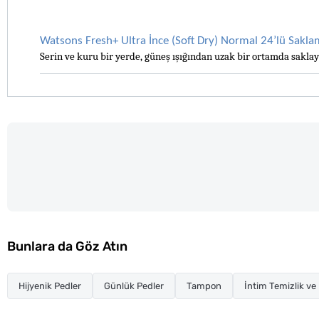
Watsons Fresh+ Ultra İnce (Soft Dry) Normal 24’lü Saklam
Serin ve kuru bir yerde, güneş ışığından uzak bir ortamda saklayı
Bunlara da Göz Atın
Hijyenik Pedler
Günlük Pedler
Tampon
İntim Temizlik ve 