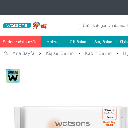
Sadece Watsons’ta
Makyaj
Cilt Bakım
Saç Bakım
Kişi
Ana Sayfa
Kişisel Bakım
Kadın Bakım
Hi