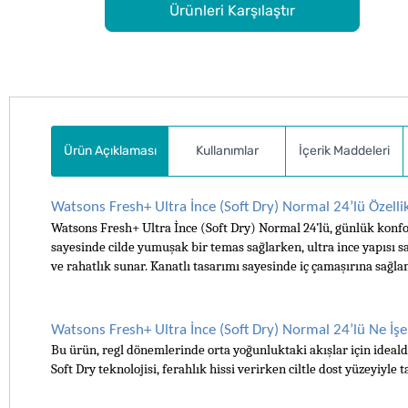
Ürünleri Karşılaştır
Ürün Açıklaması
Kullanımlar
İçerik Maddeleri
Watsons Fresh+ Ultra İnce (Soft Dry) Normal 24’lü Özellik
Watsons Fresh+ Ultra İnce (Soft Dry) Normal 24’lü, günlük konf
sayesinde cilde yumuşak bir temas sağlarken, ultra ince yapısı s
ve rahatlık sunar. Kanatlı tasarımı sayesinde iç çamaşırına sağl
Watsons Fresh+ Ultra İnce (Soft Dry) Normal 24’lü Ne İşe
Bu ürün, regl dönemlerinde orta yoğunluktaki akışlar için idealdir
Soft Dry teknolojisi, ferahlık hissi verirken ciltle dost yüzeyiyle t