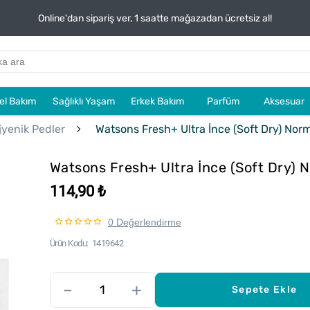
Online'dan sipariş ver, 1 saatte mağazadan ücretsiz al!
sel Bakım
Sağlıklı Yaşam
Erkek Bakım
Parfüm
Aksesuar
jyenik Pedler
Watsons Fresh+ Ultra İnce (Soft Dry) Norm
Watsons Fresh+ Ultra İnce (Soft Dry) N
114,90 ₺
0 Değerlendirme
Ürün Kodu
1419642
–
+
Sepete Ekle