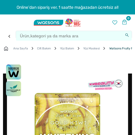
Online'dan sipariş ver, 1 saatte mağazadan ücretsiz al!
0
Ana Sayfa
Cilt Bakım
Yüz Bakım
Yüz Maskesi
Watsons Fruity Mas