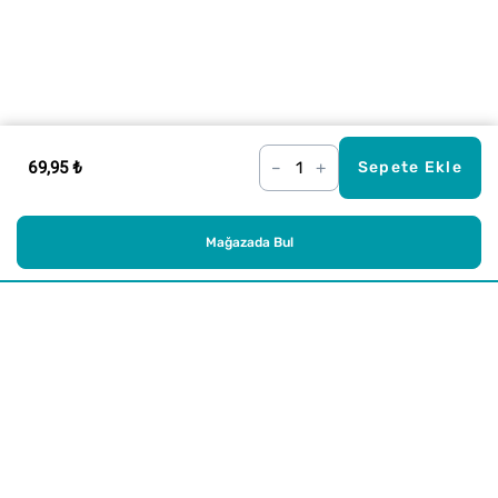
69,95 ₺
–
+
Sepete Ekle
Mağazada Bul
Alışveriş