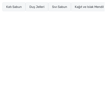
Katı Sabun
Duş Jelleri
Sıvı Sabun
Kağıt ve Islak Mendil