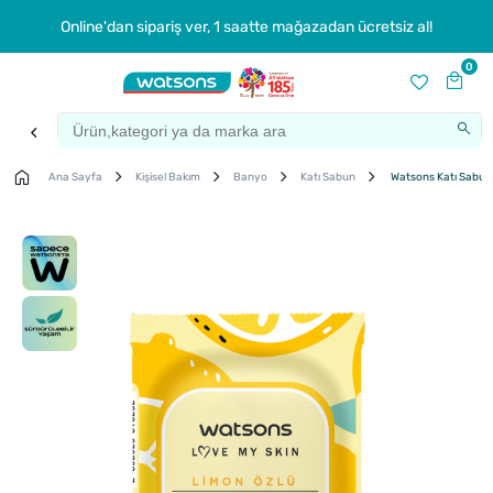
Online'dan sipariş ver, 1 saatte mağazadan ücretsiz al!
0
Ana Sayfa
Kişisel Bakım
Banyo
Katı Sabun
Watsons Katı Sabun