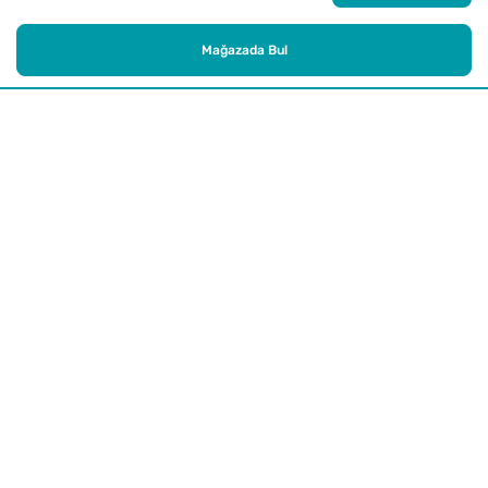
Mağazada Bul
Alışveriş
Kurumsal
Watsons Club
Yardım