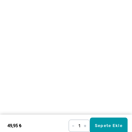
49,95 ₺
–
+
Sepete Ekle