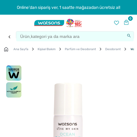
Online'dan sipariş ver, 1 saatte mağazadan ücretsiz al!
0
Ana Sayfa
Kişisel Bakım
Parfüm ve Deodorant
Deodorant
Wats