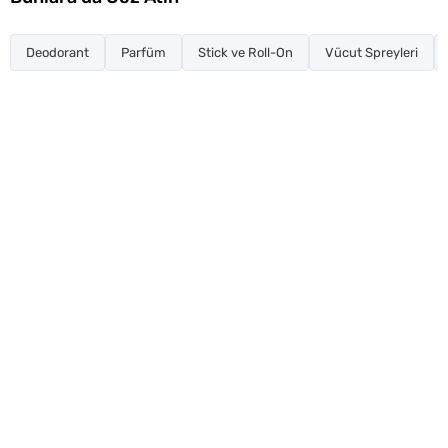
Deodorant
Parfüm
Stick ve Roll-On
Vücut Spreyleri