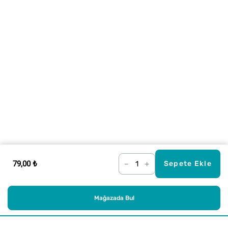
79,00 ₺
–
+
Sepete Ekle
Mağazada Bul