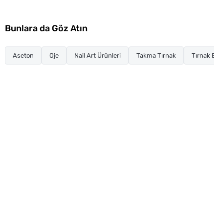
Bunlara da Göz Atın
Aseton
Oje
Nail Art Ürünleri
Takma Tırnak
Tırnak Ba