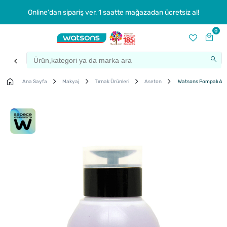
Online'dan sipariş ver, 1 saatte mağazadan ücretsiz al!
0
Ana Sayfa
Makyaj
Tırnak Ürünleri
Aseton
Watsons Pompalı Aset