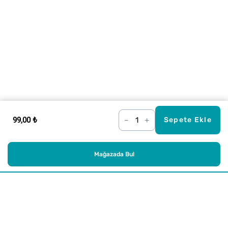
99,00 ₺
–
+
Sepete Ekle
Mağazada Bul