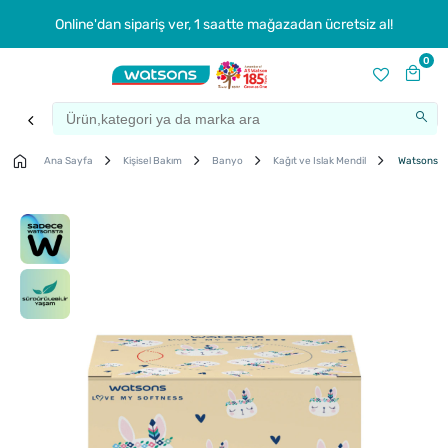
Online'dan sipariş ver, 1 saatte mağazadan ücretsiz al!
0
Ana Sayfa
Kişisel Bakım
Banyo
Kağıt ve Islak Mendil
Watsons Ra