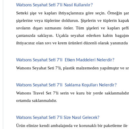
Watsons Seyahat Seti 7’li Nasıl Kullanılır?
Setteki şişe ve kapları ihtiyaçlarınıza göre seçin. Örneğin şam
şişelerine veya tüplerine doldurun. Şişelerin ve tüplerin kapak
sıvıların dışarı sızmasını önler. Tüm şişeleri ve kapları şef
çantanızda saklayın. Uçakla seyahat ederken kabin bagajında 
ihtiyacınız olan sıvı ve krem ​​ürünleri düzenli olarak yanınızda g
Watsons Seyahat Seti 7’li  Etken Maddeleri Nelerdir?
Watsons Seyahat Seti 7'li, plastik malzemeden yapılmıştır ve sıv
Watsons Seyahat Seti 7’li  Saklama Koşulları Nelerdir? 
Watsons Travel Set 7'li serin ve kuru bir yerde saklanmalıdır;
ortamda saklanmalıdır.
Watsons Seyahat Seti 7’li Size Nasıl Gelecek?
Ürün elinize kendi ambalajında ve korunaklı bir paketleme ile 