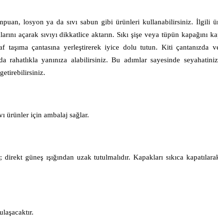
puan, losyon ya da sıvı sabun gibi ürünleri kullanabilirsiniz. İlgili ür
larını açarak sıvıyı dikkatlice aktarın. Sıkı şişe veya tüpün kapağını kap
faf taşıma çantasına yerleştirerek iyice dolu tutun. Kiti çantanızda v
​​rahatlıkla yanınıza alabilirsiniz. Bu adımlar sayesinde seyahatini
etirebilirsiniz.
ı ürünler için ambalaj sağlar.
 direkt güneş ışığından uzak tutulmalıdır. Kapakları sıkıca kapatılarak
ulaşacaktır.