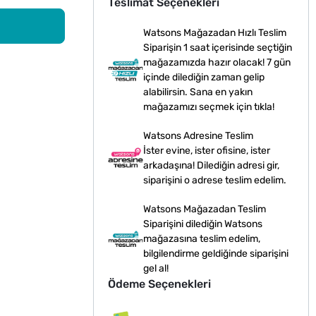
Teslimat Seçenekleri
Watsons Mağazadan Hızlı Teslim
Siparişin 1 saat içerisinde seçtiğin
mağazamızda hazır olacak! 7 gün
içinde dilediğin zaman gelip
alabilirsin. Sana en yakın
mağazamızı seçmek için tıkla!
Watsons Adresine Teslim
İster evine, ister ofisine, ister
arkadaşına! Dilediğin adresi gir,
siparişini o adrese teslim edelim.
Watsons Mağazadan Teslim
Siparişini dilediğin Watsons
mağazasına teslim edelim,
bilgilendirme geldiğinde siparişini
gel al!
Ödeme Seçenekleri