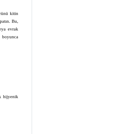
ünü kitin 
atın. Bu, 
eya evrak 
z boyunca 
 hijyenik 