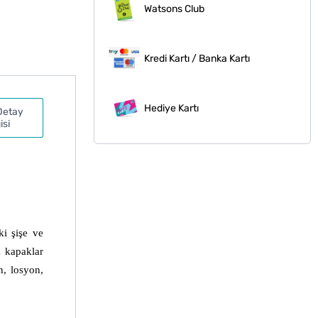
Watsons Club
Kredi Kartı / Banka Kartı
Hediye Kartı
Detay
isi
i şişe ve 
 kapaklar 
, losyon, 