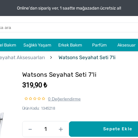
Online'dan sipariş ver, 1 saatte mağazadan ücretsiz al!
sel Bakım
Sağlıklı Yaşam
Erkek Bakım
Parfüm
Aksesuar
eyahat Aksesuarları
Watsons Seyahat Seti 7'li
Watsons Seyahat Seti 7'li
319,90 ₺
0 Değerlendirme
Ürün Kodu
1345218
–
+
Sepete Ekle