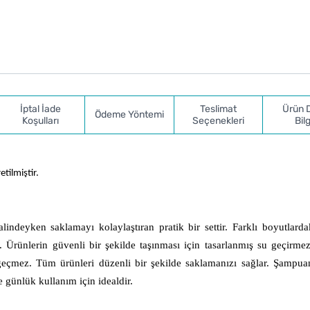
İptal İade
Teslimat
Ürün 
Ödeme Yöntemi
Koşulları
Seçenekleri
Bilg
tilmiştir.
lindeyken saklamayı kolaylaştıran pratik bir settir. Farklı boyutlardak
. Ürünlerin güvenli bir şekilde taşınması için tasarlanmış su geçirmez
 geçmez. Tüm ürünleri düzenli bir şekilde saklamanızı sağlar. Şampuan
 günlük kullanım için idealdir.