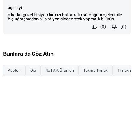
aşırı iyi
o kadar güzel ki siyah,kırmızı hatta kalın sürdüğüm ojeleri bile
hiç uğraşmadan silip atıyor. cidden stok yapmalık bi ürün
(0)
(0)
Bunlara da Göz Atın
Aseton
Oje
Nail Art Ürünleri
Takma Tırnak
Tırnak Ba