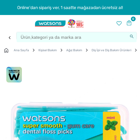
Online'dan sipariş ver, 1 saatte mağazadan ücretsiz al!
0
Ana Sayfa
Kişisel Bakım
Ağız Bakım
Diş İpi ve Diş Bakım Ürünleri