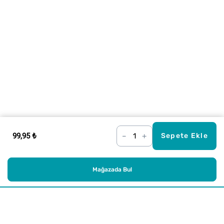
99,95 ₺
–
+
Sepete Ekle
Mağazada Bul