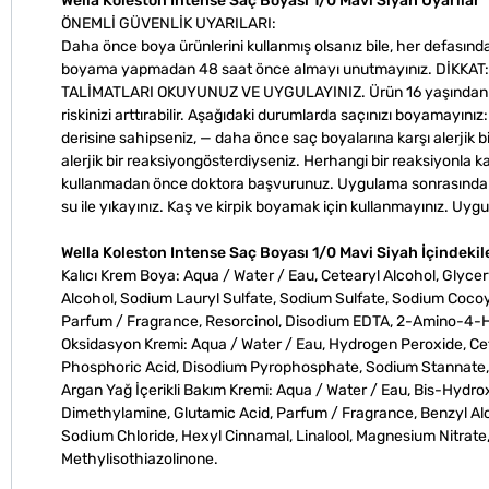
Wella Koleston Intense Saç Boyası 1/0 Mavi Siyah Uyarılar
ÖNEMLİ GÜVENLİK UYARILARI:
Daha önce boya ürünlerini kullanmış olsanız bile, her defasında
boyama yapmadan 48 saat önce almayı unutmayınız. DİKKA
TALİMATLARI OKUYUNUZ VE UYGULAYINIZ. Ürün 16 yaşından küçükl
riskinizi arttırabilir. Aşağıdaki durumlarda saçınızı boyamayın
derisine sahipseniz, — daha önce saç boyalarına karşı alerjik b
alerjik bir reaksiyongösterdiyseniz. Herhangi bir reaksiyonla k
kullanmadan önce doktora başvurunuz. Uygulama sonrasında saçı
su ile yıkayınız. Kaş ve kirpik boyamak için kullanmayınız. Uyg
Wella Koleston Intense Saç Boyası 1/0 Mavi Siyah İçindekil
Kalıcı Krem Boya: Aqua / Water / Eau, Cetearyl Alcohol, Glyce
Alcohol, Sodium Lauryl Sulfate, Sodium Sulfate, Sodium Cocoyl
Parfum / Fragrance, Resorcinol, Disodium EDTA, 2-Amino-4-H
Oksidasyon Kremi: Aqua / Water / Eau, Hydrogen Peroxide, Cet
Phosphoric Acid, Disodium Pyrophosphate, Sodium Stannate, 
Argan Yağ İçerikli Bakım Kremi: Aqua / Water / Eau, Bis-Hyd
Dimethylamine, Glutamic Acid, Parfum / Fragrance, Benzyl Alcoh
Sodium Chloride, Hexyl Cinnamal, Linalool, Magnesium Nitrate,
Methylisothiazolinone.