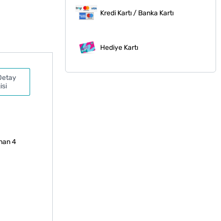
Kredi Kartı / Banka Kartı
Hediye Kartı
Detay
isi
unan 4