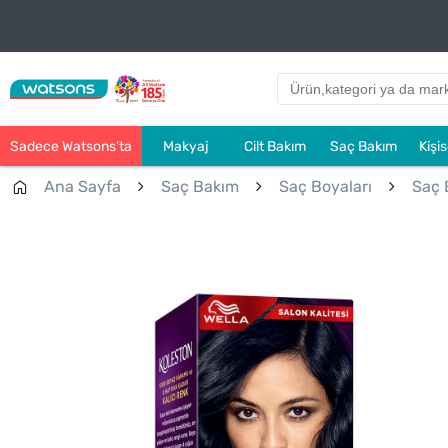
Sadece Watsons’ta
Makyaj
Cilt Bakım
Saç Bakım
Kişi
Ana Sayfa
Saç Bakım
Saç Boyaları
Saç 