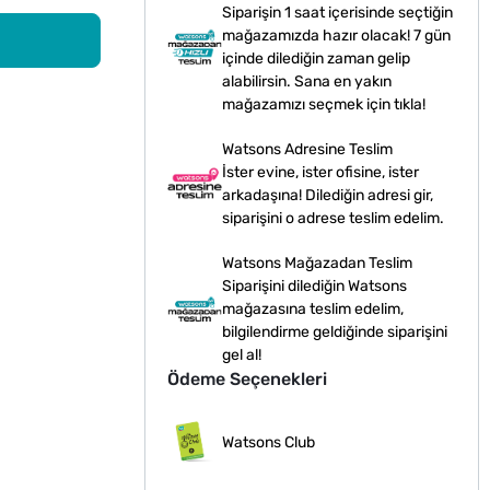
Siparişin 1 saat içerisinde seçtiğin
mağazamızda hazır olacak! 7 gün
içinde dilediğin zaman gelip
alabilirsin. Sana en yakın
mağazamızı seçmek için tıkla!
Watsons Adresine Teslim
İster evine, ister ofisine, ister
arkadaşına! Dilediğin adresi gir,
siparişini o adrese teslim edelim.
Watsons Mağazadan Teslim
Siparişini dilediğin Watsons
mağazasına teslim edelim,
bilgilendirme geldiğinde siparişini
gel al!
Ödeme Seçenekleri
Watsons Club