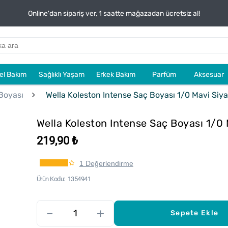
Online'dan sipariş ver, 1 saatte mağazadan ücretsiz al!
sel Bakım
Sağlıklı Yaşam
Erkek Bakım
Parfüm
Aksesuar
Boyası
Wella Koleston Intense Saç Boyası 1/0 Mavi Siy
Wella Koleston Intense Saç Boyası 1/0
219,90 ₺
1 Değerlendirme
Ürün Kodu
1354941
–
+
Sepete Ekle