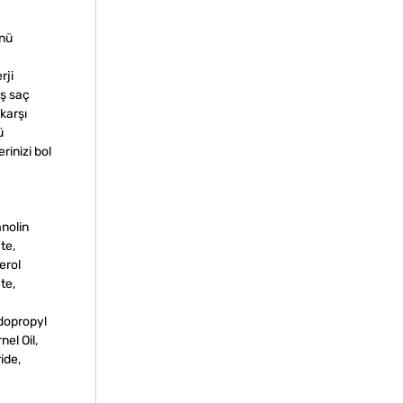
ünü
rji
üş saç
karşı
ü
inizi bol
anolin
te,
erol
te,
dopropyl
el Oil,
ide,