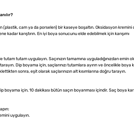
anılır?
n (plastik, cam ya da porselen) bir kaseye boşaltın. Oksidasyon kremini 
ene kadar karıştırın. En iyi boya sonucunu elde edebilmek için karışımı
 ile tutam tutam uygulayın. Saçınızın tamamına uyguladığınızdan emin o
la tarayın. Dip boyama için, saçlarınızı tutamlara ayırın ve öncelikle boya k
ttikten sonra, eşit olarak saçlarınızın alt kısımlarına doğru tarayın.
dip boyama için, 10 dakikası bütün saçın boyanması içindir. Saç boya kar
apın:
emini uygulayın.