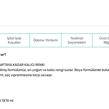
İptal İade
Teslimat
Ürün 
Ödeme Yöntemi
Koşulları
Seçenekleri
Bilg
rar?
 HAFTAYA KADAR KALICI RENK!
ilmiş formülümüz, en yoğun ve kalıcı rengi sunar. Boya formülünde bul
mi, saç yıpranmasına karşı savaşır.
i 1X10 ml