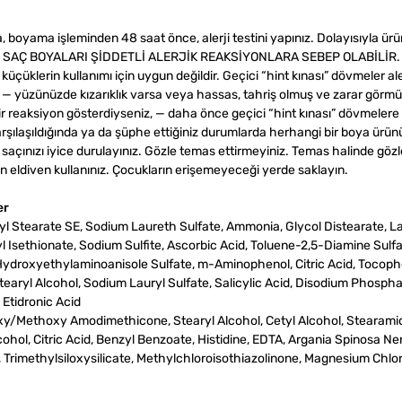
, boyama işleminden 48 saat önce, alerji testini yapınız. Dolayısıyla ür
T: SAÇ BOYALARI ŞİDDETLİ ALERJİK REAKSİYONLARA SEBEP OLABİLİR.
erin kullanımı için uygun değildir. Geçici “hint kınası” dövmeler ale
ız: — yüzünüzde kızarıklık varsa veya hassas, tahriş olmuş ve zarar görm
ir reaksiyon gösterdiyseniz, — daha önce geçici “hint kınası” dövmelere 
arşılaşıldığında ya da şüphe ettiğiniz durumlarda herhangi bir boya ürün
nızı iyice durulayınız. Gözle temas ettirmeyiniz. Temas halinde gözler
un eldiven kullanınız. Çocukların erişemeyeceği yerde saklayın.
er
ryl Stearate SE, Sodium Laureth Sulfate, Ammonia, Glycol Distearate, L
 Isethionate, Sodium Sulfite, Ascorbic Acid, Toluene-2,5-Diamine Sulfa
ydroxyethylaminoanisole Sulfate, m-Aminophenol, Citric Acid, Tocoph
earyl Alcohol, Sodium Lauryl Sulfate, Salicylic Acid, Disodium Phospha
Etidronic Acid
roxy/Methoxy Amodimethicone, Stearyl Alcohol, Cetyl Alcohol, Stearami
ol, Citric Acid, Benzyl Benzoate, Histidine, EDTA, Argania Spinosa Nern
 Trimethylsiloxysilicate, Methylchloroisothiazolinone, Magnesium Chlor