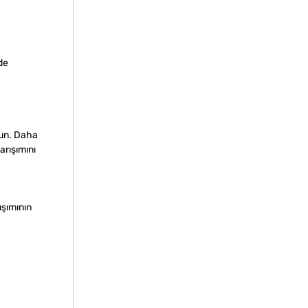
de
lun. Daha
arışımını
ışımının