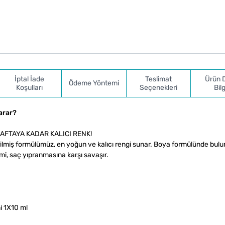
İptal İade
Teslimat
Ürün 
Ödeme Yöntemi
Koşulları
Seçenekleri
Bilg
arar?
 HAFTAYA KADAR KALICI RENK!
ilmiş formülümüz, en yoğun ve kalıcı rengi sunar. Boya formülünde bul
mi, saç yıpranmasına karşı savaşır.
i 1X10 ml