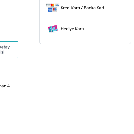
Kredi Kartı / Banka Kartı
Hediye Kartı
Detay
isi
unan 4