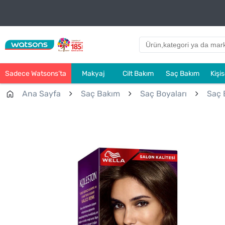
Sadece Watsons’ta
Makyaj
Cilt Bakım
Saç Bakım
Kişi
Ana Sayfa
Saç Bakım
Saç Boyaları
Saç 