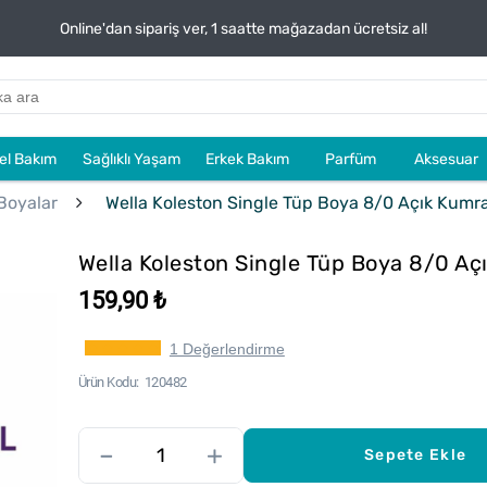
Online'dan sipariş ver, 1 saatte mağazadan ücretsiz al!
sel Bakım
Sağlıklı Yaşam
Erkek Bakım
Parfüm
Aksesuar
Boyalar
Wella Koleston Single Tüp Boya 8/0 Açık Kumra
Wella Koleston Single Tüp Boya 8/0 Aç
159,90 ₺
1 Değerlendirme
Ürün Kodu
120482
–
+
Sepete Ekle