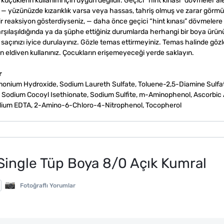
erin kullanımı için uygun değildir. Geçici “hint kınası” dövmeler ale
ız: — yüzünüzde kızarıklık varsa veya hassas, tahriş olmuş ve zarar görm
ir reaksiyon gösterdiyseniz, — daha önce geçici “hint kınası” dövmelere 
arşılaşıldığında ya da şüphe ettiğiniz durumlarda herhangi bir boya ürün
nızı iyice durulayınız. Gözle temas ettirmeyiniz. Temas halinde gözler
un eldiven kullanınız. Çocukların erişemeyeceği yerde saklayın.
r
monium Hydroxide, Sodium Laureth Sulfate, Toluene-2,5-Diamine Sulfat
l, Sodium Cocoyl Isethionate, Sodium Sulfite, m-Aminophenol, Ascorbic 
dium EDTA, 2-Amino-6-Chloro-4-Nitrophenol, Tocopherol
Single Tüp Boya 8/0 Açık Kumral
Fotoğraflı Yorumlar