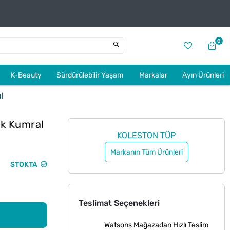
0
K-Beauty
Sürdürülebilir Yaşam
Markalar
Ayın Ürünleri
l
ık Kumral
KOLESTON TÜP
Markanın Tüm Ürünleri
STOKTA
Teslimat Seçenekleri
Watsons Mağazadan Hızlı Teslim