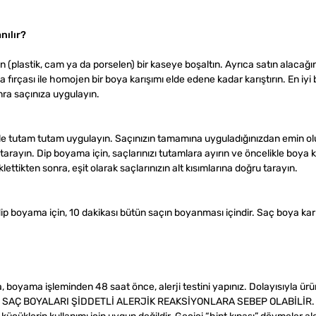
nılır?
n (plastik, cam ya da porselen) bir kaseye boşaltın. Ayrıca satın alacağın
fırçası ile homojen bir boya karışımı elde edene kadar karıştırın. En iyi
ra saçınıza uygulayın.
 ile tutam tutam uygulayın. Saçınızın tamamına uyguladığınızdan emin o
la tarayın. Dip boyama için, saçlarınızı tutamlara ayırın ve öncelikle boya k
ttikten sonra, eşit olarak saçlarınızın alt kısımlarına doğru tarayın.
dip boyama için, 10 dakikası bütün saçın boyanması içindir. Saç boya kar
, boyama işleminden 48 saat önce, alerji testini yapınız. Dolayısıyla ür
T: SAÇ BOYALARI ŞİDDETLİ ALERJİK REAKSİYONLARA SEBEP OLABİLİR.