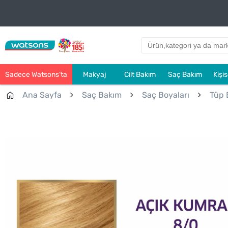
Sadece Watsons’ta
Makyaj
Cilt Bakım
Saç Bakım
Kişi
Ana Sayfa
Saç Bakım
Saç Boyaları
Tüp 