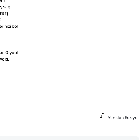
rji
üş saç
karşı
ü
inizi bol
e, Glycol
Acid,
Yeniden Eskiye