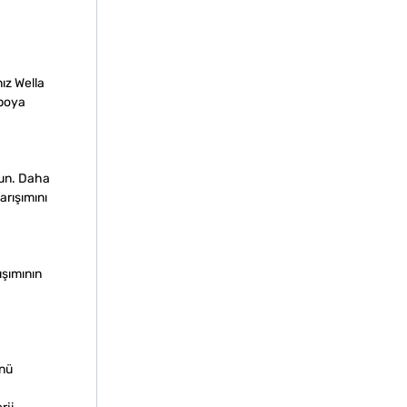
ız Wella
 boya
lun. Daha
arışımını
ışımının
ünü