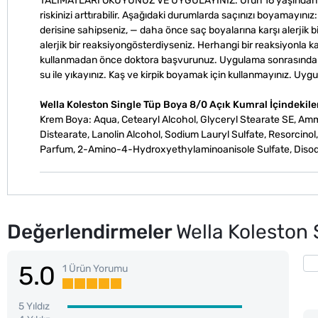
TALİMATLARI OKUYUNUZ VE UYGULAYINIZ. Ürün 16 yaşından küçükl
riskinizi arttırabilir. Aşağıdaki durumlarda saçınızı boyamayın
derisine sahipseniz, — daha önce saç boyalarına karşı alerjik b
alerjik bir reaksiyongösterdiyseniz. Herhangi bir reaksiyonla k
kullanmadan önce doktora başvurunuz. Uygulama sonrasında saçı
su ile yıkayınız. Kaş ve kirpik boyamak için kullanmayınız. Uyg
Wella Koleston Single Tüp Boya 8/0 Açık Kumral İçindekile
Krem Boya: Aqua, Cetearyl Alcohol, Glyceryl Stearate SE, Am
Distearate, Lanolin Alcohol, Sodium Lauryl Sulfate, Resorcino
Parfum, 2-Amino-4-Hydroxyethylaminoanisole Sulfate, Diso
Değerlendirmeler
Wella Koleston 
5.0
1 Ürün Yorumu
5 Yıldız