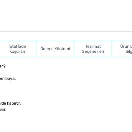
İptal İade
Teslimat
Ürün 
Ödeme Yöntemi
Koşulları
Seçenekleri
Bilg
ar?
şem boya.
lde kapatır.
rir.