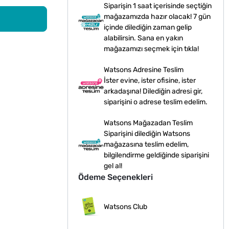
Siparişin 1 saat içerisinde seçtiğin
mağazamızda hazır olacak! 7 gün
içinde dilediğin zaman gelip
alabilirsin. Sana en yakın
mağazamızı seçmek için tıkla!
Watsons Adresine Teslim
İster evine, ister ofisine, ister
arkadaşına! Dilediğin adresi gir,
siparişini o adrese teslim edelim.
Watsons Mağazadan Teslim
Siparişini dilediğin Watsons
mağazasına teslim edelim,
bilgilendirme geldiğinde siparişini
gel al!
Ödeme Seçenekleri
Watsons Club