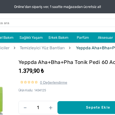
Online'dan sipariş ver, 1 saatte mağazadan ücretsiz al!
sel Bakım
Sağlıklı Yaşam
Erkek Bakım
Parfüm
Aksesuar
ciler
Temizleyici Yüz Bantları
Yeppda Aha+Bha+Pha
Yeppda Aha+Bha+Pha Tonik Pedi 60 A
1.379,90 ₺
0 Değerlendirme
Ürün Kodu
1434125
–
+
Sepete Ekle