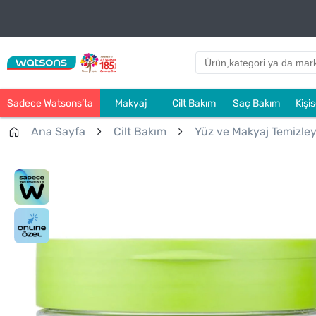
Sadece Watsons’ta
Makyaj
Cilt Bakım
Saç Bakım
Kişi
Ana Sayfa
Cilt Bakım
Yüz ve Makyaj Temizleyi