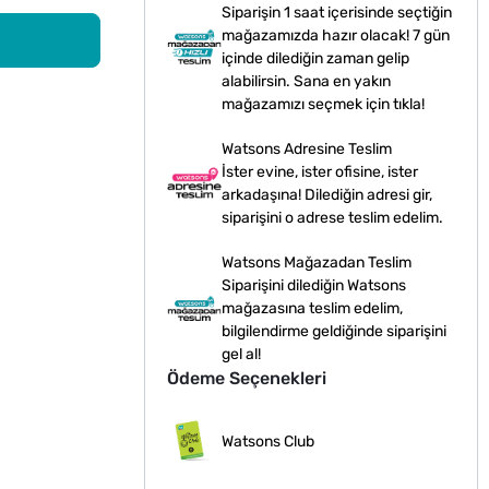
Siparişin 1 saat içerisinde seçtiğin
mağazamızda hazır olacak! 7 gün
içinde dilediğin zaman gelip
alabilirsin. Sana en yakın
mağazamızı seçmek için tıkla!
Watsons Adresine Teslim
İster evine, ister ofisine, ister
arkadaşına! Dilediğin adresi gir,
siparişini o adrese teslim edelim.
Watsons Mağazadan Teslim
Siparişini dilediğin Watsons
mağazasına teslim edelim,
bilgilendirme geldiğinde siparişini
gel al!
Ödeme Seçenekleri
Watsons Club