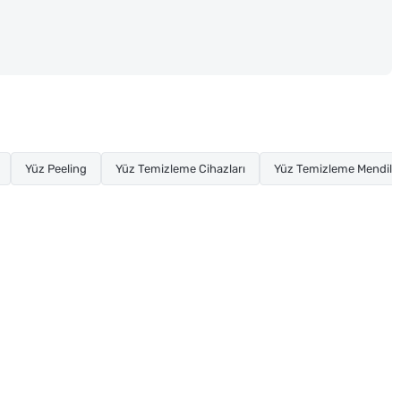
Yüz Peeling
Yüz Temizleme Cihazları
Yüz Temizleme Mendil v