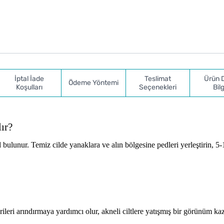
İptal İade
Teslimat
Ürün 
Ödeme Yöntemi
Koşulları
Seçenekleri
Bilg
ır?
 bulunur. Temiz cilde yanaklara ve alın bölgesine pedleri yerleştirin, 5
erileri arındırmaya yardımcı olur, akneli ciltlere yatışmış bir görünüm ka