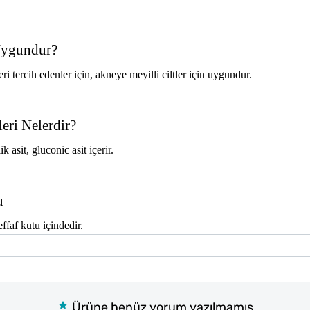
Uygundur?
ercih edenler için, akneye meyilli ciltler için uygundur.
ri Nelerdir?
k asit, gluconic asit içerir.
u
effaf kutu içindedir.
Ürüne henüz yorum yazılmamış