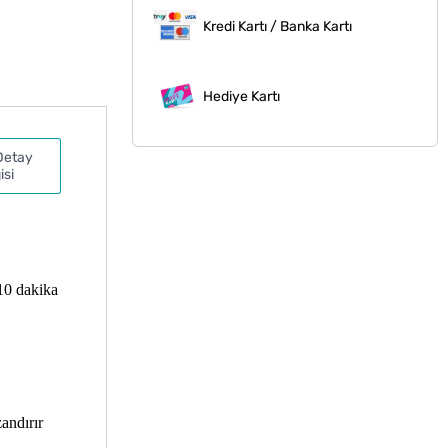
Kredi Kartı / Banka Kartı
Hediye Kartı
Detay
isi
-10 dakika
zandırır