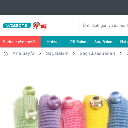
Sadece Watsons’ta
Makyaj
Cilt Bakım
Saç Bakım
Kişi
Ana Sayfa
Saç Bakım
Saç Aksesuarları