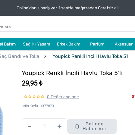
Online'dan sipariş ver, 1 saatte mağazadan ücretsiz al!
sel Bakım
Sağlıklı Yaşam
Erkek Bakım
Parfüm
Aksesuar
Saç Bandı ve Toka
Youpick Renkli İncili Havlu Toka 5'li
Youpick Renkli İncili Havlu Toka 5'li
29,95 ₺
S
0 Değerlendirme
Ürün Kodu
1377873
Gelince
–
+
Haber Ver