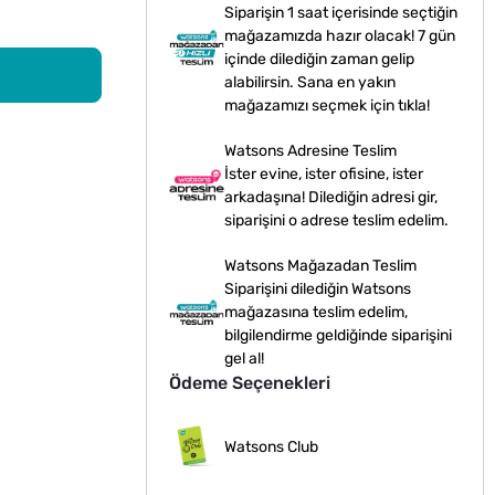
Siparişin 1 saat içerisinde seçtiğin
mağazamızda hazır olacak! 7 gün
içinde dilediğin zaman gelip
alabilirsin. Sana en yakın
mağazamızı seçmek için tıkla!
Watsons Adresine Teslim
İster evine, ister ofisine, ister
arkadaşına! Dilediğin adresi gir,
siparişini o adrese teslim edelim.
Watsons Mağazadan Teslim
Siparişini dilediğin Watsons
mağazasına teslim edelim,
bilgilendirme geldiğinde siparişini
gel al!
Ödeme Seçenekleri
Watsons Club