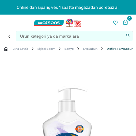
Online'dan sipariş ver, 1 saatte mağazadan ücretsiz al!
0
Ana Sayfa
Kişisel Bakım
Banyo
Sıvı Sabun
Activex Sıvı Sabun A