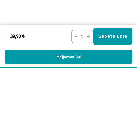
139,90 ₺
–
+
Sepete Ekle
Mağazada Bul
Alışveriş
Kurumsal