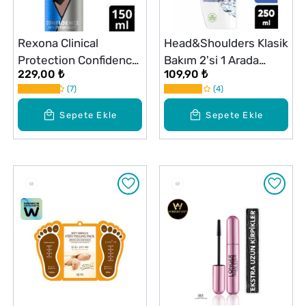
Rexona Clinical
Head&Shoulders Klasik
Protection Confidence
Bakım 2'si 1 Arada
229,00 ₺
109,90 ₺
Erkek Deodorant 150
Kepeğe Karşı Etkili
7
4
ml
Şampuan 250 ml
Sepete Ekle
Sepete Ekle