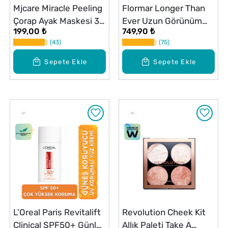
Mjcare Miracle Peeling
Flormar Longer Than
Çorap Ayak Maskesi 30
Ever Uzun Görünüm
199,00 ₺
749,90 ₺
ml
Veren Maskara No: 001
43
75
Sepete Ekle
Sepete Ekle
L'Oreal Paris Revitalift
Revolution Cheek Kit
Clinical SPF50+ Günlük
Allık Paleti Take A