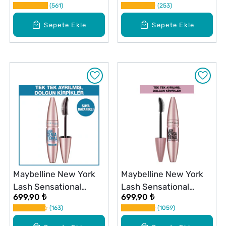
561
253
ml
Sepete Ekle
Sepete Ekle
Maybelline New York
Maybelline New York
Lash Sensational
Lash Sensational
699,90 ₺
699,90 ₺
Yelpaze Etkili Suya
Yelpaze Etkili Maskara
163
1059
Dayanıklı Maskara
Siyah
Siyah