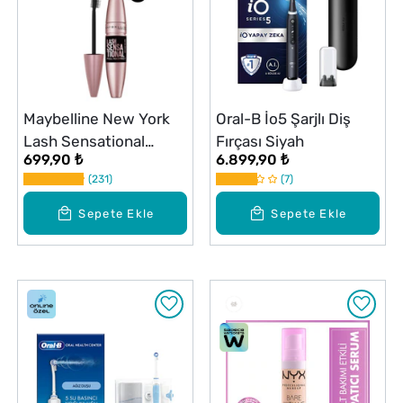
Maybelline New York
Oral-B İo5 Şarjlı Diş
Lash Sensational
Fırçası Siyah
699,90 ₺
6.899,90 ₺
Yelpaze Etkili Maskara
231
7
Ekstra Siyah
Sepete Ekle
Sepete Ekle