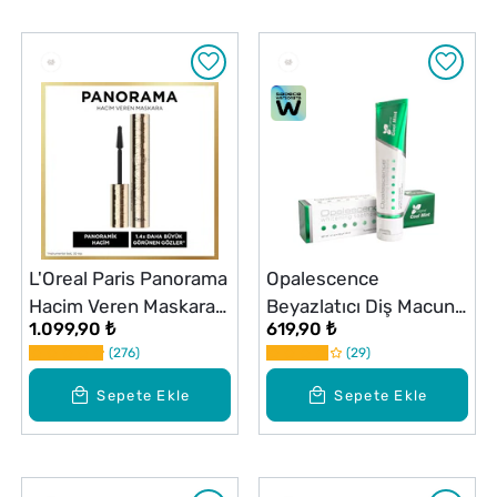
L'Oreal Paris Panorama
Opalescence
Hacim Veren Maskara
Beyazlatıcı Diş Macunu
1.099,90 ₺
619,90 ₺
Siyah
133 gr
276
29
Sepete Ekle
Sepete Ekle