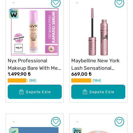
Nyx Professional
Maybelline New York
Makeup Bare With Me
Lash Sensational
1.499,90 ₺
669,00 ₺
Kapatıcı Serum 01 Fair
Maskara Sky High
88
184
Sepete Ekle
Sepete Ekle