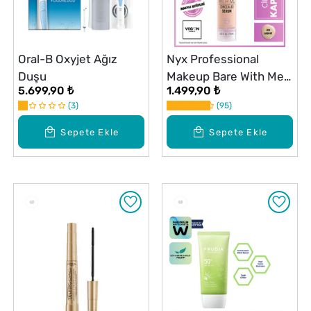
Oral-B Oxyjet Ağız
Nyx Professional
Duşu
Makeup Bare With Me
5.699,90 ₺
1.499,90 ₺
Kapatıcı Serum 02
3
95
Light
Sepete Ekle
Sepete Ekle