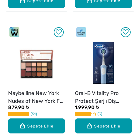
Sepete Ekle
Sepete Ekle
Maybelline New York
Oral-B Vitality Pro
Nudes of New York Far
Protect Şarjlı Diş
879,90 ₺
1.999,90 ₺
Paleti
Fırçası Mavi
51
3
Sepete Ekle
Sepete Ekle