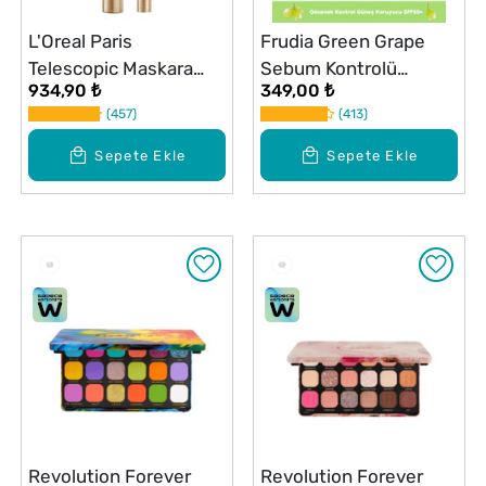
L'Oreal Paris
Frudia Green Grape
Telescopic Maskara
Sebum Kontrolü
934,90 ₺
349,00 ₺
Gold Black
Sağlayan Serinletici
457
413
Yüz Güneş Kremi
SPF50+ PA++++ 50g
Sepete Ekle
Sepete Ekle
Revolution Forever
Revolution Forever