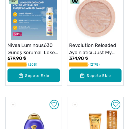
Nivea Luminous630
Revolution Reloaded
Güneş Korumalı Leke
Aydınlatıcı Just My
679,90 ₺
374,90 ₺
Karşıtı SPF50 Gündüz
Type
208
2178
Yüz Kremi 40 ml
Hyaluronik Asit, E
Sepete Ekle
Sepete Ekle
Vitamini