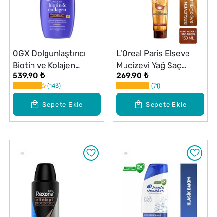
OGX Dolgunlaştırıcı
L'Oreal Paris Elseve
Biotin ve Kolajen
Mucizevi Yağ Saç
539,90 ₺
269,90 ₺
Şampuan 385 ml
Güzelleştirici Krem 150
143
71
ml
Sepete Ekle
Sepete Ekle