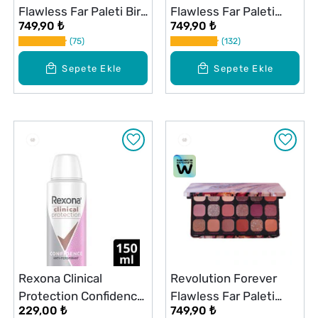
Flawless Far Paleti Bird
Flawless Far Paleti
749,90 ₺
749,90 ₺
of Paradise
Affinity
75
132
Sepete Ekle
Sepete Ekle
Rexona Clinical
Revolution Forever
Protection Confidence
Flawless Far Paleti
229,00 ₺
749,90 ₺
Kadın Deodorant 150
Allure