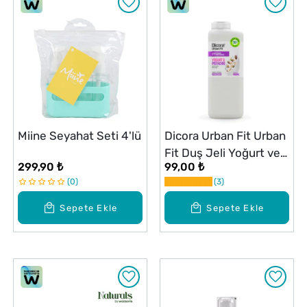
Miine Seyahat Seti 4'lü
Dicora Urban Fit Urban
Fit Duş Jeli Yoğurt ve
299,90 ₺
99,00 ₺
Fıstık 400 ml
0
3
Sepete Ekle
Sepete Ekle