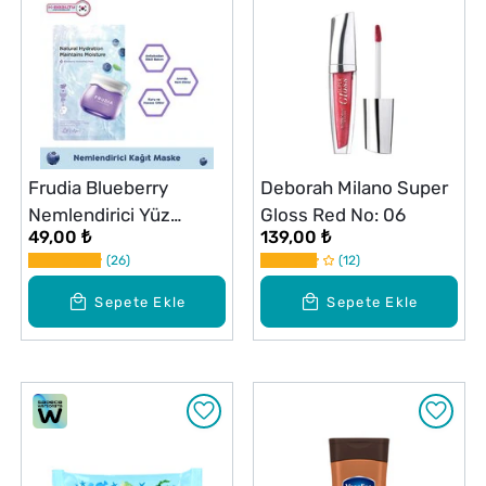
Frudia Blueberry
Deborah Milano Super
Nemlendirici Yüz
Gloss Red No: 06
49,00 ₺
139,00 ₺
Maskesi 1 Adet
26
12
Sepete Ekle
Sepete Ekle