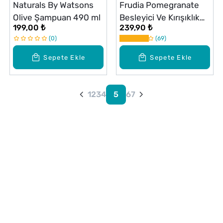
Naturals By Watsons
Frudia Pomegranate
Olive Şampuan 490 ml
Besleyici Ve Kırışıklık
199,00 ₺
239,90 ₺
Karşıtı Jel Temizleyici
0
69
145 ml
Sepete Ekle
Sepete Ekle
1
2
3
4
5
6
7
Alışveriş