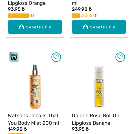
Lipgloss Orange
ml
93,95 ₺
249,90 ₺
3
1
Sepete Ekle
Sepete Ekle
Watsons Coco Is That
Golden Rose Roll On
You Body Mist 200 ml
Lipgloss Banana
149,90 ₺
93,95 ₺