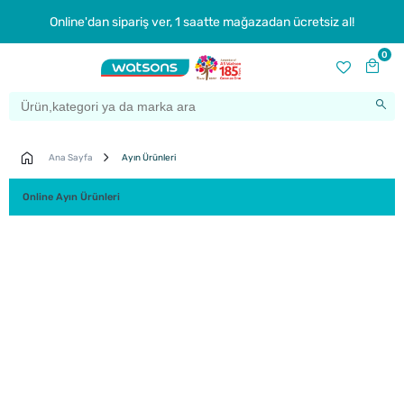
Online'dan sipariş ver, 1 saatte mağazadan ücretsiz al!
0
Ana Sayfa
Ayın Ürünleri
Online Ayın Ürünleri