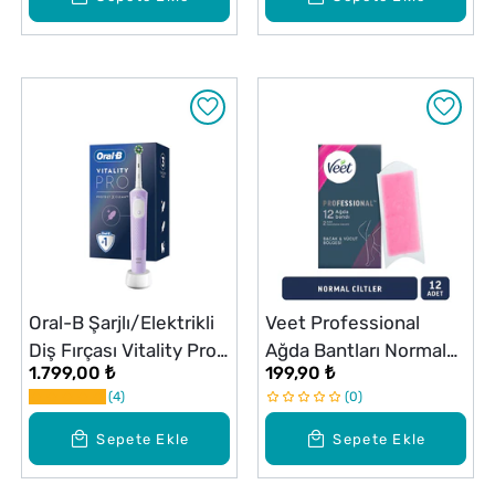
Oral-B Şarjlı/Elektrikli
Veet Professional
Diş Fırçası Vitality Pro
Ağda Bantları Normal
1.799,00 ₺
199,90 ₺
Beyaz Koruma ve
Ciltler İçin 12li
4
0
Temizlik
Sepete Ekle
Sepete Ekle