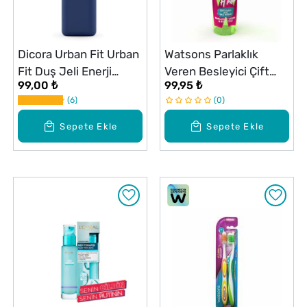
Dicora Urban Fit Urban
Watsons Parlaklık
Fit Duş Jeli Enerji
Veren Besleyici Çift
99,00 ₺
99,95 ₺
Vetiver & Ginseng 400
Fazlı Saç Kremi 200 ml
6
0
ml
Sepete Ekle
Sepete Ekle