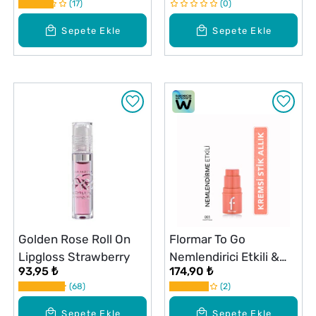
17
0
Sepete Ekle
Sepete Ekle
Golden Rose Roll On
Flormar To Go
Lipgloss Strawberry
Nemlendirici Etkili &
93,95 ₺
174,90 ₺
Işıltılı Kremsi Stick Allık
68
2
- 001 Peachy Glam
Sepete Ekle
Sepete Ekle