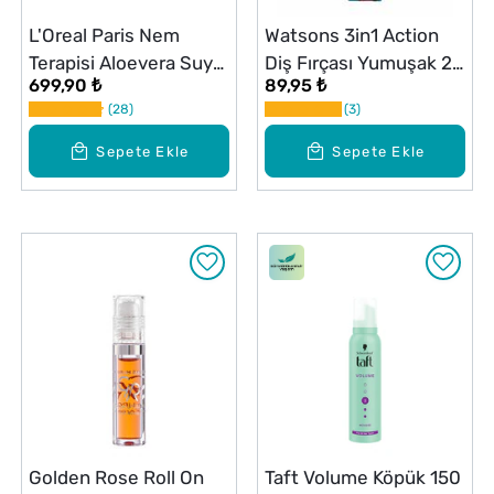
L'Oreal Paris Nem
Watsons 3in1 Action
Terapisi Aloevera Suyu
Diş Fırçası Yumuşak 2
699,90 ₺
89,95 ₺
Normal/Kuru 70 ml
Adet
28
3
Sepete Ekle
Sepete Ekle
Golden Rose Roll On
Taft Volume Köpük 150