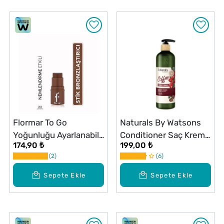
Flormar To Go
Naturals By Watsons
Yoğunluğu Ayarlanabilir
Conditioner Saç Kremi
174,90 ₺
199,00 ₺
& Doğal Bitişli Kremsi
Coffee 490 ml
2
6
Stick Bronzer - 003
Deep Coffee
Sepete Ekle
Sepete Ekle