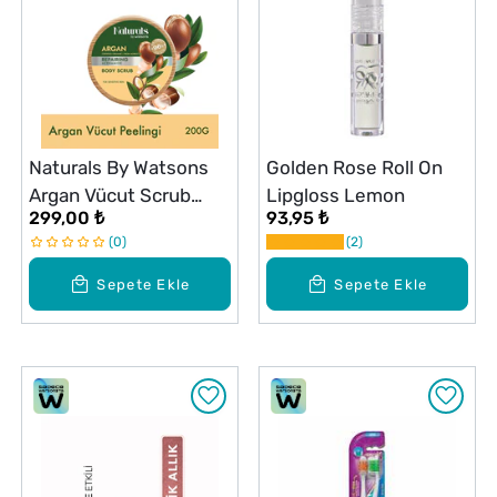
Naturals By Watsons
Golden Rose Roll On
Argan Vücut Scrub
Lipgloss Lemon
299,00 ₺
93,95 ₺
200G
0
2
Sepete Ekle
Sepete Ekle