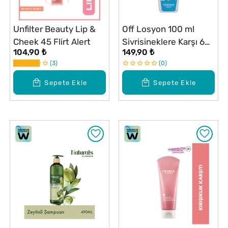
Unfilter Beauty Lip &
Off Losyon 100 ml
Cheek 45 Flirt Alert
Sivrisineklere Karşı 6
104,90 ₺
149,90 ₺
Saate Kadar Etki
3
0
Sepete Ekle
Sepete Ekle