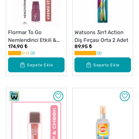
Flormar To Go
Watsons 3in1 Action
Nemlendirici Etkili &
Diş Fırçası Orta 2 Adet
174,90 ₺
89,95 ₺
Işıltılı Kremsi Stick Allık
2
2
- 005 Charming Mauve
Sepete Ekle
Sepete Ekle