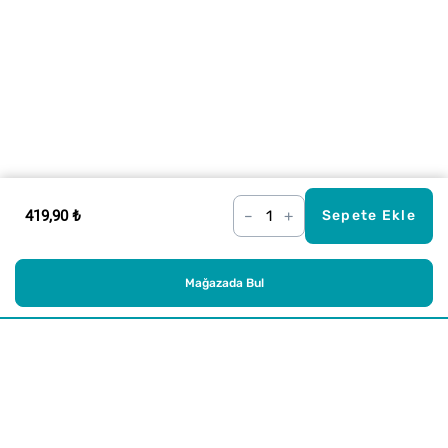
419,90 ₺
–
+
Sepete Ekle
Mağazada Bul