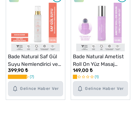
Bade Natural Saf Gül
Bade Natural Ametist
Suyu Nemlendirici ve
Roll On Yüz Masaj
399,90 ₺
149,00 ₺
Ferahlatıcı 100 ml
Serumu Arındırıcı Etkili
7
1
10 ml
Gelince Haber Ver
Gelince Haber Ver