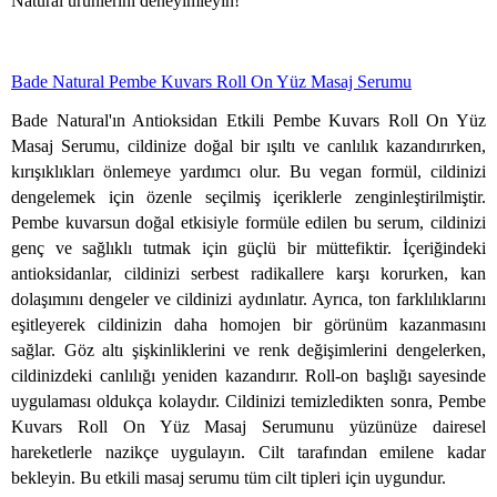
Natural ürünlerini deneyimleyin!
Bade Natural Pembe Kuvars Roll On Yüz Masaj Serumu
Bade Natural'ın Antioksidan Etkili Pembe Kuvars Roll On Yüz
Masaj Serumu, cildinize doğal bir ışıltı ve canlılık kazandırırken,
kırışıklıkları önlemeye yardımcı olur. Bu vegan formül, cildinizi
dengelemek için özenle seçilmiş içeriklerle zenginleştirilmiştir.
Pembe kuvarsun doğal etkisiyle formüle edilen bu serum, cildinizi
genç ve sağlıklı tutmak için güçlü bir müttefiktir. İçeriğindeki
antioksidanlar, cildinizi serbest radikallere karşı korurken, kan
dolaşımını dengeler ve cildinizi aydınlatır. Ayrıca, ton farklılıklarını
eşitleyerek cildinizin daha homojen bir görünüm kazanmasını
sağlar. Göz altı şişkinliklerini ve renk değişimlerini dengelerken,
cildinizdeki canlılığı yeniden kazandırır. Roll-on başlığı sayesinde
uygulaması oldukça kolaydır. Cildinizi temizledikten sonra, Pembe
Kuvars Roll On Yüz Masaj Serumunu yüzünüze dairesel
hareketlerle nazikçe uygulayın. Cilt tarafından emilene kadar
bekleyin. Bu etkili masaj serumu tüm cilt tipleri için uygundur.