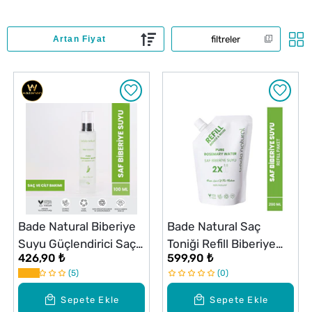
filtreler
Bade Natural Biberiye
Bade Natural Saç
Suyu Güçlendirici Saç
Toniği Refill Biberiye
426,90 ₺
599,90 ₺
Toniği 100 ml
Suyu 200 ml
5
0
Sepete Ekle
Sepete Ekle