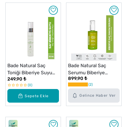
Bade Natural Saç
Bade Natural Saç
Toniği Biberiye Suyu
Serumu Biberiye
899,90 ₺
249,90 ₺
30 ml
Dökülme Karşıtı 50 ml
2
0
Gelince Haber Ver
Sepete Ekle