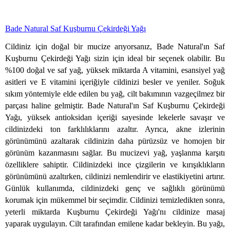
Bade Natural Saf Kuşburnu Çekirdeği Yağı
Cildiniz için doğal bir mucize arıyorsanız, Bade Natural'ın Saf
Kuşburnu Çekirdeği Yağı sizin için ideal bir seçenek olabilir. Bu
%100 doğal ve saf yağ, yüksek miktarda A vitamini, esansiyel yağ
asitleri ve E vitamini içeriğiyle cildinizi besler ve yeniler. Soğuk
sıkım yöntemiyle elde edilen bu yağ, cilt bakımının vazgeçilmez bir
parçası haline gelmiştir. Bade Natural'ın Saf Kuşburnu Çekirdeği
Yağı, yüksek antioksidan içeriği sayesinde lekelerle savaşır ve
cildinizdeki ton farklılıklarını azaltır. Ayrıca, akne izlerinin
görünümünü azaltarak cildinizin daha pürüzsüz ve homojen bir
görünüm kazanmasını sağlar. Bu mucizevi yağ, yaşlanma karşıtı
özelliklere sahiptir. Cildinizdeki ince çizgilerin ve kırışıklıkların
görünümünü azaltırken, cildinizi nemlendirir ve elastikiyetini artırır.
Günlük kullanımda, cildinizdeki genç ve sağlıklı görünümü
korumak için mükemmel bir seçimdir. Cildinizi temizledikten sonra,
yeterli miktarda Kuşburnu Çekirdeği Yağı'nı cildinize masaj
yaparak uygulayın. Cilt tarafından emilene kadar bekleyin. Bu yağı,