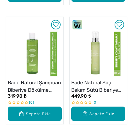
Bade Natural Şampuan
Bade Natural Saç
Biberiye Dökülme
Bakım Sütü Biberiye
319,90 ₺
449,90 ₺
Karşıtı 250 ml
100 ml
0
0
Sepete Ekle
Sepete Ekle