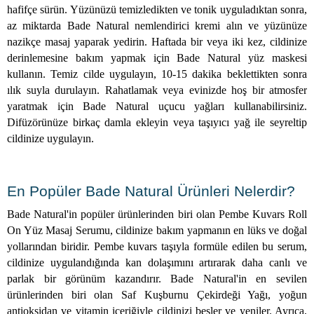
hafifçe sürün. Yüzünüzü temizledikten ve tonik uyguladıktan sonra,
az miktarda Bade Natural nemlendirici kremi alın ve yüzünüze
nazikçe masaj yaparak yedirin. Haftada bir veya iki kez, cildinize
derinlemesine bakım yapmak için Bade Natural yüz maskesi
kullanın. Temiz cilde uygulayın, 10-15 dakika beklettikten sonra
ılık suyla durulayın. Rahatlamak veya evinizde hoş bir atmosfer
yaratmak için Bade Natural uçucu yağları kullanabilirsiniz.
Difüzörünüze birkaç damla ekleyin veya taşıyıcı yağ ile seyreltip
cildinize uygulayın.
En Popüler Bade Natural Ürünleri Nelerdir?
Bade Natural'in popüler ürünlerinden biri olan Pembe Kuvars Roll
On Yüz Masaj Serumu, cildinize bakım yapmanın en lüks ve doğal
yollarından biridir. Pembe kuvars taşıyla formüle edilen bu serum,
cildinize uygulandığında kan dolaşımını artırarak daha canlı ve
parlak bir görünüm kazandırır. Bade Natural'in en sevilen
ürünlerinden biri olan Saf Kuşburnu Çekirdeği Yağı, yoğun
antioksidan ve vitamin içeriğiyle cildinizi besler ve yeniler. Ayrıca,