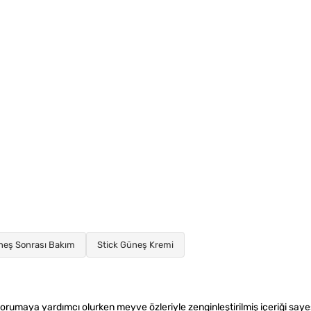
neş Sonrası Bakım
Stick Güneş Kremi
 korumaya yardımcı olurken meyve özleriyle zenginleştirilmiş içeriği saye