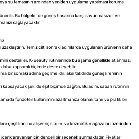
me veya su temasının ardından yeniden uygulama yapılması koruma
ı önerilir. Bu bölgeler de güneş hasarına karşı savunmasızdır ve
manızı sağlayacaktır.
iz:
uzaklaştırın. Temiz cilt, sonraki adımlarda uygulanan ürünlerin daha
limini destekler. K-Beauty rutinlerinde bu aşama genellikle atlanmaz.
i daha kapsamlı biçimde destekleyebilir.
nra bir sonraki adıma geçilmelidir; aksi takdirde güneş kreminin
i kapsayacak şekilde eşit biçimde dağıtın. Bu adım, sabah rutininin
şamada fondöten kullanımını azaltmanıza olanak tanır ve pratik bir
re çeşitli online alışveriş siteleri ve kozmetik mağazaları üzerinden
çerik arayanlar için dengeli bir seçenek sunmaktadır. Fiyatlar