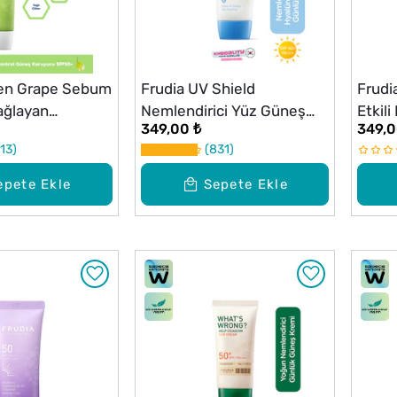
een Grape Sebum
Frudia UV Shield
Frudi
ağlayan
Nemlendirici Yüz Güneş
Etkil
349,00 ₺
349,0
i Yüz Güneş
Kremi SPF50+ PA++++
Krem
13
831
F50+ PA++++
50g
epete Ekle
Sepete Ekle