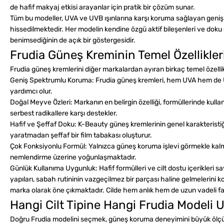
de hafif makyaj etkisi arayanlar için pratik bir çözüm sunar.
Tüm bu modeller, UVA ve UVB ışınlarına karşı koruma sağlayan geniş s
hissedilmektedir. Her modelin kendine özgü aktif bileşenleri ve doku öze
benimsediğinin de açık bir göstergesidir.
Frudia Güneş Kreminin Temel Özellikler
Frudia güneş kremlerini diğer markalardan ayıran birkaç temel özelli
Geniş Spektrumlu Koruma:
Frudia güneş kremleri, hem UVA hem de UVB
yardımcı olur.
Doğal Meyve Özleri:
Markanın en belirgin özelliği, formüllerinde kulla
serbest radikallere karşı destekler.
Hafif ve Şeffaf Doku:
K-Beauty güneş kremlerinin genel karakteristiği
yaratmadan şeffaf bir film tabakası oluşturur.
Çok Fonksiyonlu Formül:
Yalnızca güneş koruma işlevi görmekle kalma
nemlendirme üzerine yoğunlaşmaktadır.
Günlük Kullanıma Uygunluk:
Hafif formülleri ve cilt dostu içerikleri 
yapıları, sabah rutininin vazgeçilmez bir parçası haline gelmelerini ko
marka olarak öne çıkmaktadır. Cilde hem anlık hem de uzun vadeli fayda
Hangi Cilt Tipine Hangi Frudia Modeli
Doğru Frudia modelini seçmek, güneş koruma deneyimini büyük ölçüde iy