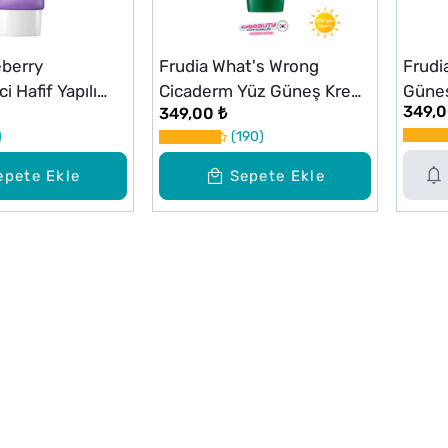
eberry
Frudia What's Wrong
Frudi
i Hafif Yapılı
Cicaderm Yüz Güneş Kremi
Güneş
349,0
349,00 ₺
 Kremi SPF50
SPF50 50g
SPF5
190
0g
epete Ekle
Sepete Ekle