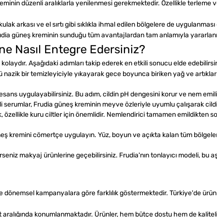
reminin düzenli aralıklarla yenilenmesi gerekmektedir. Özellikle terle
lak arkası ve el sırtı gibi sıklıkla ihmal edilen bölgelere de uygulanmas
rudia güneş kreminin sunduğu tüm avantajlardan tam anlamıyla yararlan
ne Nasıl Entegre Edersiniz?
olaydır. Aşağıdaki adımları takip ederek en etkili sonucu elde edebilirsin
azik bir temizleyiciyle yıkayarak gece boyunca biriken yağ ve artıkları 
 esans uygulayabilirsiniz. Bu adım, cildin pH dengesini korur ve nem emi
i serumlar, Frudia güneş kreminin meyve özleriyle uyumlu çalışarak cild
özellikle kuru ciltler için önemlidir. Nemlendirici tamamen emildikten so
neş kremini cömertçe uygulayın. Yüz, boyun ve açıkta kalan tüm bölgeler
niz makyaj ürünlerine geçebilirsiniz. Frudia'nın tonlayıcı modeli, bu a
ve dönemsel kampanyalara göre farklılık göstermektedir. Türkiye'de ürünle
aralığında konumlanmaktadır. Ürünler, hem bütçe dostu hem de kaliteli i