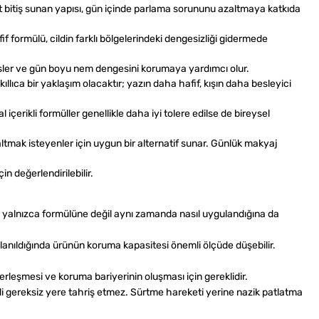
at bitiş sunan yapısı, gün içinde parlama sorununu azaltmaya katkıda
formülü, cildin farklı bölgelerindeki dengesizliği gidermede
esler ve gün boyu nem dengesini korumaya yardımcı olur.
ıca bir yaklaşım olacaktır; yazın daha hafif, kışın daha besleyici
erikli formüller genellikle daha iyi tolere edilse de bireysel
altmak isteyenler için uygun bir alternatif sunar. Günlük makyaj
n değerlendirilebilir.
 yalnızca formülüne değil aynı zamanda nasıl uygulandığına da
anıldığında ürünün koruma kapasitesi önemli ölçüde düşebilir.
leşmesi ve koruma bariyerinin oluşması için gereklidir.
i gereksiz yere tahriş etmez. Sürtme hareketi yerine nazik patlatma