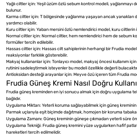
Yağlı ciltler için:
Yeşil üzüm özlü sebum kontrol modeli, yağlanmayı deng
bulunur.
Karma ciltler için:
T bölgesinde yağlanma yaşayan ancak yanakları daha
yardımcı olabilir.
Kuru ciltler için:
Yaban mersini özlü nemlendirici model, kuru ciltleri
Normal ciltler için:
Normal ciltler, hem nemlendirici hem de sebum kont
formüller tercih edilebilir.
Hassas ciltler için:
Hassas cilt sahiplerinin herhangi bir Frudia modeli
reaksiyonlar farklılık gösterebilir.
Makyaj kullananlar için:
Tonlayıcı model, makyaj öncesi kullanım için 
rutinini sadeleştirmek isteyenler bu modeli özellikle değerli bulacaktır
Antioksidan desteği arayanlar için:
Meyve özü içeren tüm Frudia modell
Frudia Güneş Kremi Nasıl Doğru Kullanı
Frudia güneş kreminden en iyi sonucu almak için doğru uygulama tek
bağlıdır.
Uygulama Miktarı:
Yeterli koruma sağlayabilmek için güneş kreminin
Parmak uçlarıyla eşit biçimde dağıtmak, homojen bir koruma tabakası
Uygulama Zamanı:
Güneş kreminin güneşe çıkmadan yeterli süre önce
Uygulama Tekniği:
Frudia güneş kremini yüze uygularken hafif patla
hareketleri tercih edilmelidir.