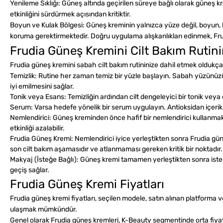
Yenileme Sıklığı:
Güneş altında geçirilen süreye bağlı olarak güneş k
etkinliğini sürdürmek açısından kritiktir.
Boyun ve Kulak Bölgesi:
Güneş kreminin yalnızca yüze değil, boyun, ku
koruma gerektirmektedir. Doğru uygulama alışkanlıkları edinmek, F
Frudia Güneş Kremini Cilt Bakım Rutini
Frudia güneş kremini sabah cilt bakım rutininize dahil etmek oldukça k
Temizlik:
Rutine her zaman temiz bir yüzle başlayın. Sabah yüzünüzü n
iyi emilmesini sağlar.
Tonik veya Esans:
Temizliğin ardından cilt dengeleyici bir tonik veya
Serum:
Varsa hedefe yönelik bir serum uygulayın. Antioksidan içerikl
Nemlendirici:
Güneş kreminden önce hafif bir nemlendirici kullanmak, 
etkinliği azalabilir.
Frudia Güneş Kremi:
Nemlendirici iyice yerleştikten sonra Frudia gü
son cilt bakım aşamasıdır ve atlanmaması gereken kritik bir noktadır.
Makyaj (İsteğe Bağlı):
Güneş kremi tamamen yerleştikten sonra isterse
geçiş sağlar.
Frudia Güneş Kremi Fiyatları
Frudia güneş kremi fiyatları, seçilen modele, satın alınan platforma 
ulaşmak mümkündür.
Genel olarak Frudia güneş kremleri, K-Beauty segmentinde orta fiyat 