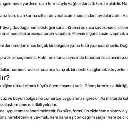
elemeye yardımcı olan formülüyle yağlı ciltlerin ilk tercihi olabilir. M
 kuru olan karma ciltler de yeşil üzüm modelinden faydalanabilir. Hafif 
n ihtiyaç duyduğu nem desteğini sunar. Kremsi dokusu sayesinde cildi b
rol modelleri arasında tercih yapabilir. Mevsime göre seçim yapmak akıll
ni denemeden önce küçük bir bölgede yama testi yapması önerilir. Doğal iç
pratik bir seçenektir. Hafif renk tonu sayesinde fondöten kullanımını az
.
eri, serbest radikal hasarına karşı ek bir destek sağlamak isteyenler içi
lır?
niğine dikkat etmek büyük önem taşımaktadır. Güneş kreminin etkinliği,
 yüz ve boyun bölgesine cömertçe uygulanması gerekir. Az miktarda kull
 oluşturmanın en etkili yoludur.
 uygulanması önerilmektedir. Bu süre, formülün cilde tam anlamıyla yer
tma hareketleriyle yaymak, hem daha eşit bir dağılım sağlar hem de cild