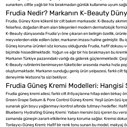
sunarken, ciltte yağlı bir his bırakmadan günlük kullanıma uyum sağlar
Frudia Nedir? Markanın K-Beauty Düny
Frudia, Güney Kore kökenli bir cilt bakım markasıdır. K-Beauty akımı
felsefesi, doğadan ilham alan bileşenleri modern dermatolojik formül
K-Beauty dünyasında Frudia'yı öne çıkaran en belirgin özellik, ürünl
meyvelerden elde edilen özler, markanın imzası haline gelmiştir. Bu i
Güneş koruma ürünleri söz konusu olduğunda Frudia, hafif dokusu ve ci
biçimde hissedilmektedir. Yoğun ve ağır bir his bırakmayan bu kremler
Markanın Türkiye pazarındaki varlığı da giderek güçlenmektedir. Çeşit
K-Beauty rutinlerini benimseyen tüketiciler arasında marka hızla po
oluşturmaktadır. Markanın sunduğu geniş ürün yelpazesi, farklı cilt tip
deneyimle Watsons’ta sizi bekliyor.
Frudia Güneş Kremi Modelleri: Hangisi S
Frudia güneş kremi ailesi, farklı cilt ihtiyaçlarına hitap eden birkaç 
Green Grape Sebum & Pore Control Güneş Kremi:
Yeşil üzüm özü içe
sunarak gün boyu yağlanmayı kontrol altında tutmayı hedefler. Hafif v
Blueberry Hydrating Güneş Kremi:
Yaban mersini özü içeren bu versi
zamanda güneşin zararlı etkilerine karşı koruma sağlar. Kremsi dokusu
Tonlayıcı Güneş Kremi:
Hafif bir renk tonu sunan bu model, makyaj ö