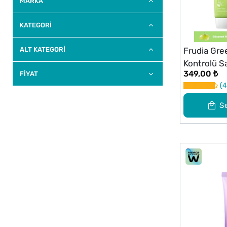
MARKA
KATEGORİ
ALT KATEGORI
Frudia Gr
Kontrolü S
349,00 ₺
FİYAT
Serinletic
4
Kremi SP
50g
S