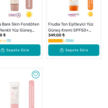
a Bare Skin Fondöten
Frudia Ton Eşitleyici Yüz
i Renkli Yüz Güneş
Güneş Kremi SPF50+
0 ₺
349,00 ₺
i SPF50 PA++++ 40 g
PA+++ 50g
0
526
Sepete Ekle
Sepete Ekle