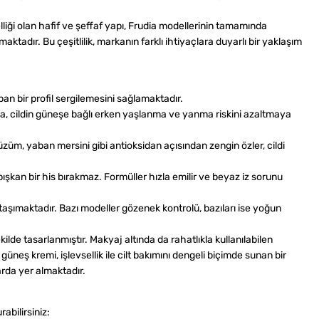
liği olan hafif ve şeffaf yapı, Frudia modellerinin tamamında
maktadır. Bu çeşitlilik, markanın farklı ihtiyaçlara duyarlı bir yaklaşım
an bir profil sergilemesini sağlamaktadır.
uma, cildin güneşe bağlı erken yaşlanma ve yanma riskini azaltmaya
 üzüm, yaban mersini gibi antioksidan açısından zengin özler, cildi
şkan bir his bırakmaz. Formüller hızla emilir ve beyaz iz sorunu
aşımaktadır. Bazı modeller gözenek kontrolü, bazıları ise yoğun
kilde tasarlanmıştır. Makyaj altında da rahatlıkla kullanılabilen
güneş kremi, işlevsellik ile cilt bakımını dengeli biçimde sunan bir
arda yer almaktadır.
abilirsiniz: