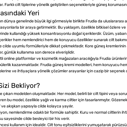
. Farklı cilt tiplerine yönelik geliştirilen seçenekleriyle güneş koruması
asındaki Yeri
nın dünya genelinde büyük ilgi görmesiyle birlikte Frudia da uluslararas
asyonlarla bir araya getirmektir. Bu yaklaşım, özellikle bitkisel özler
erinde kullandığı yüksek konsantrasyonlu doğal içeriklerdir. Üzüm, yaban
çerikler hem nemlendirici hem de koruyucu özellikler sunarak cilt bakımı
lde uyumlu formülleriyle dikkat çekmektedir. Kore güneş kremlerinin gene
, günlük kullanıma son derece elverişlidir.
li online platformlar ve kozmetik mağazaları aracılığıyla Frudia ürünleri
pülerlik kazanmaktadır. Frudia güneş kremi modelleri, hem koruyucu hem 
lerine ve ihtiyaçlara yönelik çözümler arayanlar için cazip bir seçenek olm
izi Bekliyor?
öne çıkan modelden oluşmaktadır. Her model, belirli bir cilt tipini veya sor
ren bu model, özellikle yağlı ve karma ciltler için tasarlanmıştır. Göze
e akışkan yapısıyla cilde kolayca yayılır.
yon, nemlendirme odaklı bir formüle sahiptir. Kuru ve normal ciltlerin
 sayesinde cilde besleyici bir his verir.
ncesi kullanım için idealdir. Cilt tonu eşitsizliklerini yumuşatarak pü