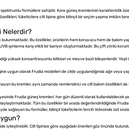
pektrumlu formüllere sahiptir. Kore güneş kremlerinin karakteristik özel
llikleri, tüketicilere cilt tipine göre bilinçli bir seçim yapma imkânı tanı
i Nelerdir?
k bulunmaktadır. Bu özellikler, ürünlerin hem koruyucu hem de bakım yap
 ışınlarına karşı etkili bir bariyer oluşturmaktadır. Bu çift yönlü kor
ndığı yüksek konsantrasyonlu bitkisel ve meyve bazlı bileşenlerdir. Yeşil
ne uygun olarak Frudia modelleri de cilde uygulandığında ağır veya yapı
yan bu kremler, aynı zamanda nemlendirici ve cilt bakım özellikleri de t
sayesinde Frudia güneş kremleri, her gün düzenli olarak kullanılabilecek şe
laylaştırmaktadır. Tüm bu özellikler bir arada değerlendirildiğinde Frudia 
 sağlayan bu formüller, bilinçli tüketicilerin tercih listesinde üst sıral
 Uygun?
ileştirebilir. Cilt tipinize göre aşağıdaki önerileri göz önünde bulundur