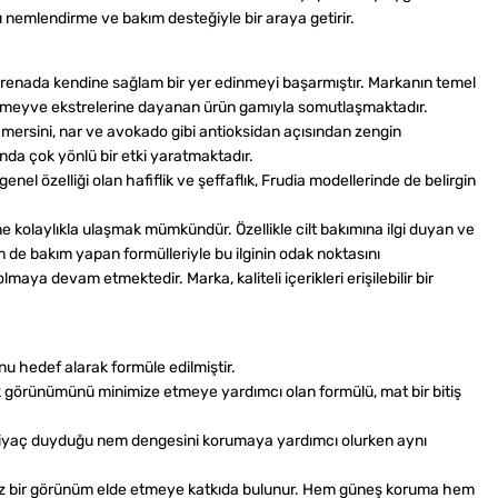
nı nemlendirme ve bakım desteğiyle bir araya getirir.
ı arenada kendine sağlam bir yer edinmeyi başarmıştır. Markanın temel
e ve meyve ekstrelerine dayanan ürün gamıyla somutlaşmaktadır.
 mersini, nar ve avokado gibi antioksidan açısından zengin
nda çok yönlü bir etki yaratmaktadır.
l özelliği olan hafiflik ve şeffaflık, Frudia modellerinde de belirgin
ne kolaylıkla ulaşmak mümkündür. Özellikle cilt bakımına ilgi duyan ve
de bakım yapan formülleriyle bu ilginin odak noktasını
aya devam etmektedir. Marka, kaliteli içerikleri erişilebilir bir
unu hedef alarak formüle edilmiştir.
nek görünümünü minimize etmeye yardımcı olan formülü, mat bir bitiş
 ihtiyaç duyduğu nem dengesini korumaya yardımcı olurken aynı
rüzsüz bir görünüm elde etmeye katkıda bulunur. Hem güneş koruma hem