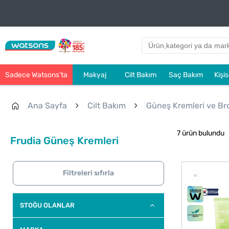
Sadece Watsons’ta
Makyaj
Cilt Bakım
Saç Bakım
Kişi
Ana Sayfa
Cilt Bakım
Güneş Kremleri ve Bron
7 ürün bulundu
Frudia Güneş Kremleri
Filtreleri sıfırla
STOĞU OLANLAR