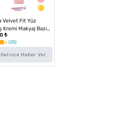
a Velvet Fit Yüz
 Kremi Makyaj Bazı
0 ₺
0+ PA++++ 40g
25
Gelince Haber Ver