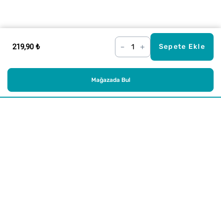
219,90 ₺
–
+
Sepete Ekle
Mağazada Bul
Alışveriş
Kurumsal