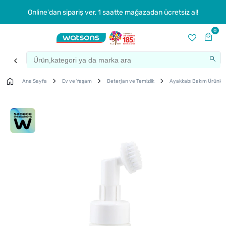
Online'dan sipariş ver, 1 saatte mağazadan ücretsiz al!
0
Ana Sayfa
Ev ve Yaşam
Deterjan ve Temizlik
Ayakkabı Bakım Ürünler