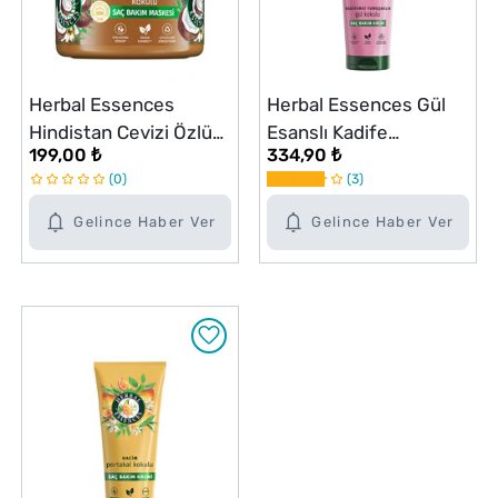
Herbal Essences
Herbal Essences Gül
Hindistan Cevizi Özlü
Esanslı Kadife
199,00 ₺
334,90 ₺
Nemlendirici Saç
Yumuşaklık Saç Kremi
0
3
Maske 300 ml
250 ml
Gelince Haber Ver
Gelince Haber Ver