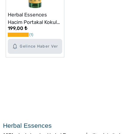
Herbal Essences
Hacim Portakal Kokulu
199,00 ₺
Saç Kremi 250 ml
1
Gelince Haber Ver
Herbal Essences