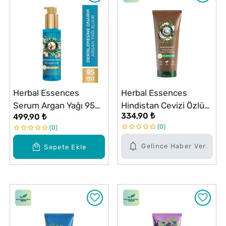
Herbal Essences
Herbal Essences
Serum Argan Yağı 95
Hindistan Cevizi Özlü
334,90 ₺
499,90 ₺
ml
Nemlendirici Saç Kremi
0
0
250 ml
Gelince Haber Ver
Sepete Ekle