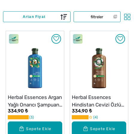
filtreler
Herbal Essences Argan
Herbal Essences
Yağlı Onarıcı Şampuan
Hindistan Cevizi Özlü
334,90 ₺
334,90 ₺
350 ml
Nemlendirici Şampuan
3
4
350 ml
Sepete Ekle
Sepete Ekle