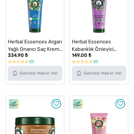
Herbal Essences Argan
Herbal Essences
Yağlı Onarıcı Saç Kremi
Kabarıklık Önleyici
334,90 ₺
149,00 ₺
250 ml
Lavanta Kokulu Saç
0
0
Bakım Kremi 250 ml
Gelince Haber Ver
Gelince Haber Ver