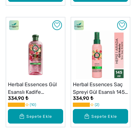
Herbal Essences Gül
Herbal Essences Saç
Esanslı Kadife
Spreyi Gül Esanslı 145
334,90 ₺
334,90 ₺
Yumuşaklık Şampuan
ml
10
2
350 ml
Sepete Ekle
Sepete Ekle