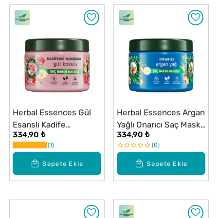
Herbal Essences Gül
Herbal Essences Argan
Esanslı Kadife
Yağlı Onarıcı Saç Maske
334,90 ₺
334,90 ₺
Yumuşaklık Maske 300
300 ml
1
0
ml
Sepete Ekle
Sepete Ekle