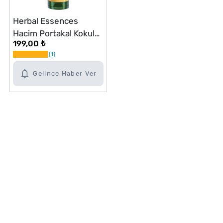
Herbal Essences
Hacim Portakal Kokulu
199,00 ₺
Saç Kremi 250 ml
1
Gelince Haber Ver
Alışveriş