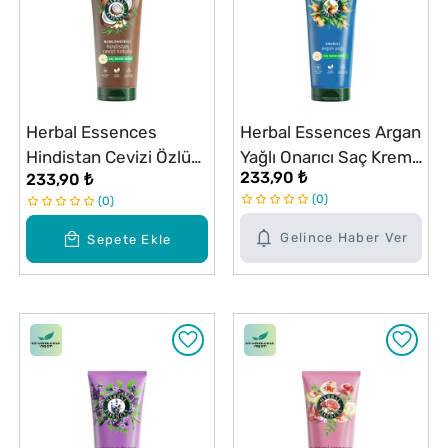
Herbal Essences
Herbal Essences Argan
Hindistan Cevizi Özlü
Yağlı Onarıcı Saç Kremi
233,90 ₺
233,90 ₺
Nemlendirici Saç Kremi
250 ml
0
0
250 ml
Gelince Haber Ver
Sepete Ekle