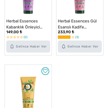
Herbal Essences
Herbal Essences Gül
Kabarıklık Önleyici
Esanslı Kadife
149,00 ₺
233,90 ₺
Lavanta Kokulu Saç
Yumuşaklık Saç Kremi
0
3
Bakım Kremi 250 ml
250 ml
Gelince Haber Ver
Gelince Haber Ver