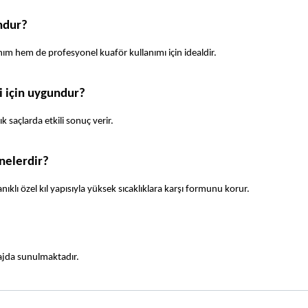
ndur?
nım hem de profesyonel kuaför kullanımı için idealdir.
i için uygundur?
k saçlarda etkili sonuç verir.
nelerdir?
anıklı özel kıl yapısıyla yüksek sıcaklıklara karşı formunu korur.
ajda sunulmaktadır.