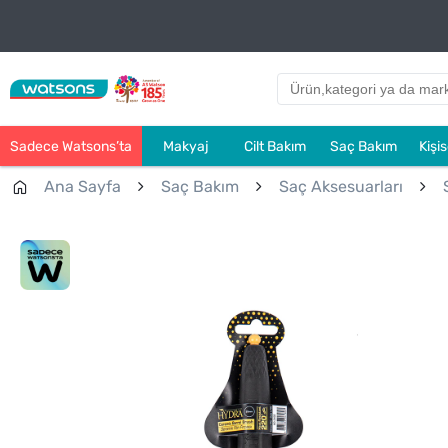
Sadece Watsons’ta
Makyaj
Cilt Bakım
Saç Bakım
Kişi
Ana Sayfa
Saç Bakım
Saç Aksesuarları