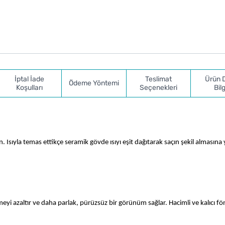
İptal İade
Teslimat
Ürün 
Ödeme Yöntemi
Koşulları
Seçenekleri
Bilg
. Isıyla temas ettikçe seramik gövde ısıyı eşit dağıtarak saçın şekil almasına 
meyi azaltır ve daha parlak, pürüzsüz bir görünüm sağlar. Hacimli ve kalıcı fön