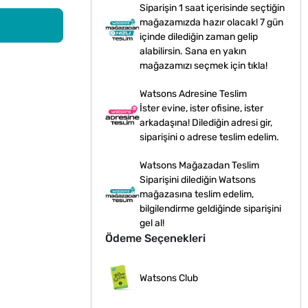
Siparişin 1 saat içerisinde seçtiğin
mağazamızda hazır olacak! 7 gün
içinde dilediğin zaman gelip
alabilirsin. Sana en yakın
mağazamızı seçmek için tıkla!
Watsons Adresine Teslim
İster evine, ister ofisine, ister
arkadaşına! Dilediğin adresi gir,
siparişini o adrese teslim edelim.
Watsons Mağazadan Teslim
Siparişini dilediğin Watsons
mağazasına teslim edelim,
bilgilendirme geldiğinde siparişini
gel al!
Ödeme Seçenekleri
Watsons Club