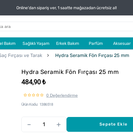
Online'dan sipariş ver, 1 saatte mağazadan ücretsiz al!
sel Bakım
Sağlıklı Yaşam
Erkek Bakım
Parfüm
Aksesuar
Saç Fırçası ve Tarak
Hydra Seramik Fön Fırçası 25 mm
Hydra Seramik Fön Fırçası 25 mm
484,90 ₺
0 Değerlendirme
Ürün Kodu
1386518
–
+
Sepete Ekle