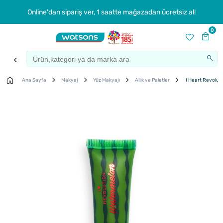
Online'dan sipariş ver, 1 saatte mağazadan ücretsiz al!
0
Ana Sayfa
Makyaj
Yüz Makyajı
Allık ve Paletler
I Heart Revoluti