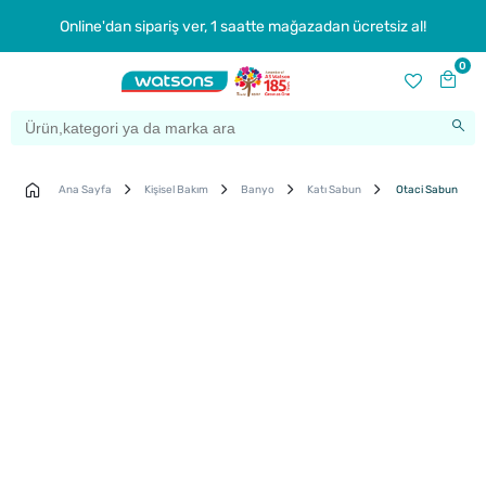
Online'dan sipariş ver, 1 saatte mağazadan ücretsiz al!
0
Ana Sayfa
Kişisel Bakım
Banyo
Katı Sabun
Otaci Sabun