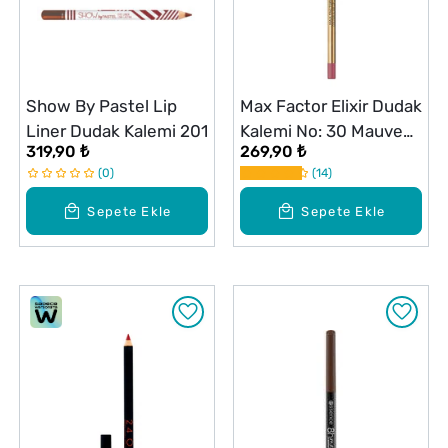
Show By Pastel Lip
Max Factor Elixir Dudak
Liner Dudak Kalemi 201
Kalemi No: 30 Mauve
319,90 ₺
269,90 ₺
Moment
0
14
Sepete Ekle
Sepete Ekle