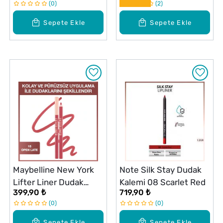
0
2
Sepete Ekle
Sepete Ekle
Maybelline New York
Note Silk Stay Dudak
Lifter Liner Dudak
Kalemi 08 Scarlet Red
399,90 ₺
719,90 ₺
Kalemi 015 Open Late
0
0
Sepete Ekle
Sepete Ekle