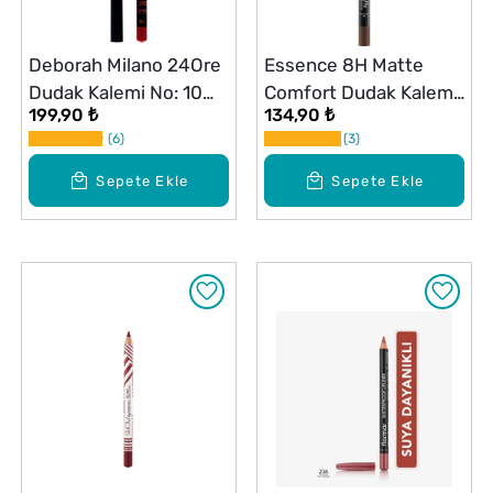
Deborah Milano 24Ore
Essence 8H Matte
Dudak Kalemi No: 10
Comfort Dudak Kalemi
199,90 ₺
134,90 ₺
Red
11
6
3
Sepete Ekle
Sepete Ekle