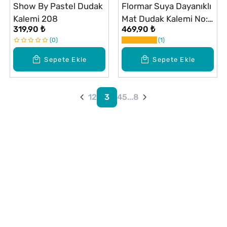
Show By Pastel Dudak
Flormar Suya Dayanıklı
Kalemi 208
Mat Dudak Kalemi No:
319,90 ₺
469,90 ₺
236 Nut Cookie
0
1
Sepete Ekle
Sepete Ekle
1
2
3
4
5
...
8
Alışveriş