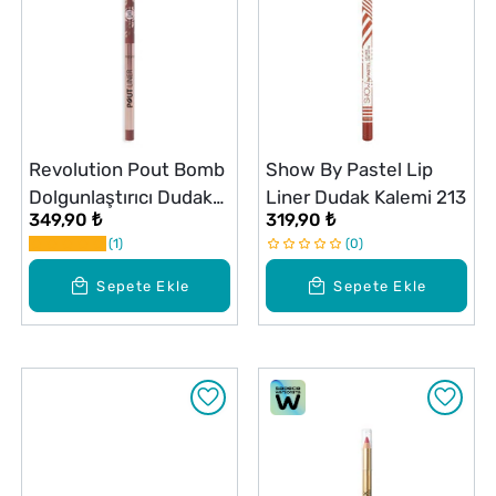
Revolution Pout Bomb
Show By Pastel Lip
Dolgunlaştırıcı Dudak
Liner Dudak Kalemi 213
349,90 ₺
319,90 ₺
Kalemi Cool Nude
1
0
Sepete Ekle
Sepete Ekle