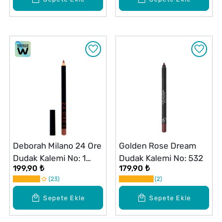
Deborah Milano 24 Ore
Golden Rose Dream
Dudak Kalemi No: 1
Dudak Kalemi No: 532
199,90 ₺
179,90 ₺
Nude Beige
23
2
Sepete Ekle
Sepete Ekle