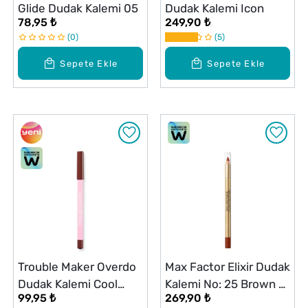
Glide Dudak Kalemi 05
Dudak Kalemi Icon
78,95 ₺
249,90 ₺
0
5
Sepete Ekle
Sepete Ekle
Trouble Maker Overdo
Max Factor Elixir Dudak
Dudak Kalemi Cool
Kalemi No: 25 Brown N
99,95 ₺
269,90 ₺
Nude
Bold