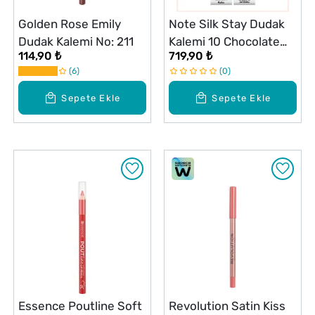
Golden Rose Emily
Note Silk Stay Dudak
Dudak Kalemi No: 211
Kalemi 10 Chocolate
114,90 ₺
719,90 ₺
Brown
6
0
Sepete Ekle
Sepete Ekle
Essence Poutline Soft
Revolution Satin Kiss