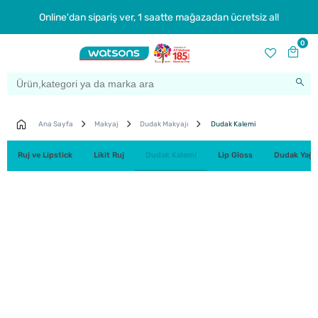
Online'dan sipariş ver, 1 saatte mağazadan ücretsiz al!
0
Ana Sayfa
Makyaj
Dudak Makyajı
Dudak Kalemi
Ruj ve Lipstick
Likit Ruj
Dudak Kalemi
Lip Gloss
Dudak Yağı