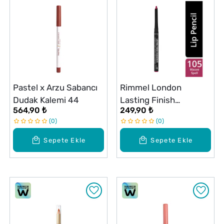
Pastel x Arzu Sabancı
Rimmel London
Dudak Kalemi 44
Lasting Finish
564,90 ₺
249,90 ₺
Exaggerate Otomatik
0
0
Dudak Kalemi Mauve
Spell
Sepete Ekle
Sepete Ekle