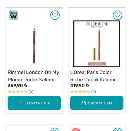
Rimmel London Oh My
L’Oreal Paris Color
Plump Dudak Kalemi
Riche Dudak Kalemi
359,90 ₺
419,90 ₺
Deep Cap
No: 236
0
0
Sepete Ekle
Sepete Ekle