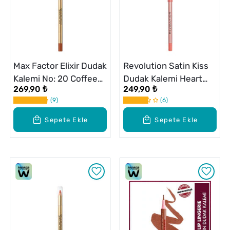
Max Factor Elixir Dudak
Revolution Satin Kiss
Kalemi No: 20 Coffee
Dudak Kalemi Heart
269,90 ₺
249,90 ₺
Brown
Race
9
6
Sepete Ekle
Sepete Ekle