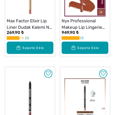
Max Factor Elixir Lip
Nyx Professional
Liner Dudak Kalemi No:
Makeup Lip Lingerie
269,90 ₺
949,90 ₺
14 Kahverengi & Nude
Stain Dudak Kalemi 02
2
1
Naughty Nude
Sepete Ekle
Sepete Ekle