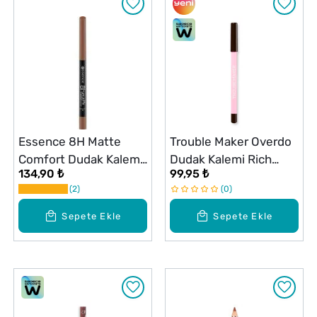
Essence 8H Matte
Trouble Maker Overdo
Comfort Dudak Kalemi
Dudak Kalemi Rich
134,90 ₺
99,95 ₺
10
Kahve
2
0
Sepete Ekle
Sepete Ekle