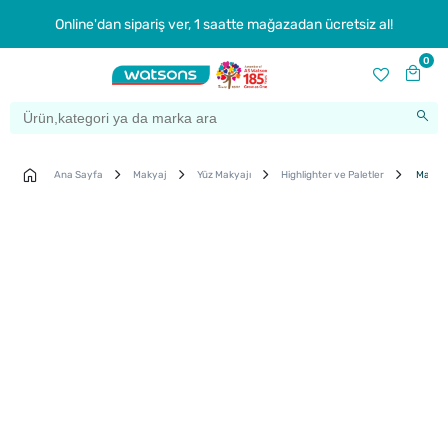
Online'dan sipariş ver, 1 saatte mağazadan ücretsiz al!
0
Ana Sayfa
Makyaj
Yüz Makyajı
Highlighter ve Paletler
Maybell