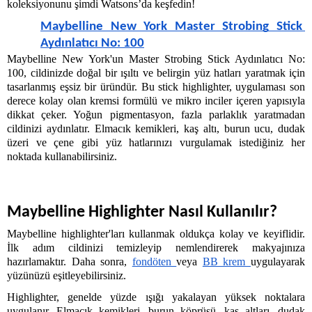
koleksiyonunu şimdi Watsons’da keşfedin!
Maybelline New York Master Strobing Stick 
Aydınlatıcı No: 100
Maybelline New York'un Master Strobing Stick Aydınlatıcı No: 
100, cildinizde doğal bir ışıltı ve belirgin yüz hatları yaratmak için 
tasarlanmış eşsiz bir üründür. Bu stick highlighter, uygulaması son 
derece kolay olan kremsi formülü ve mikro inciler içeren yapısıyla 
dikkat çeker. Yoğun pigmentasyon, fazla parlaklık yaratmadan 
cildinizi aydınlatır. Elmacık kemikleri, kaş altı, burun ucu, dudak 
üzeri ve çene gibi yüz hatlarınızı vurgulamak istediğiniz her 
noktada kullanabilirsiniz. 
Maybelline Highlighter Nasıl Kulla
nılır?
Maybelline highlighter'ları kullanmak oldukça kolay ve keyiflidir. 
İlk adım cildinizi temizleyip nemlendirerek makyajınıza 
hazırlamaktır. Daha sonra, 
fondöten 
veya 
BB krem 
uygulayarak 
yüzünüzü eşitleyebilirsiniz.
Highlighter, genelde yüzde ışığı yakalayan yüksek noktalara 
uygulanır. Elmacık kemikleri, burun köprüsü, kaş altları, dudak 