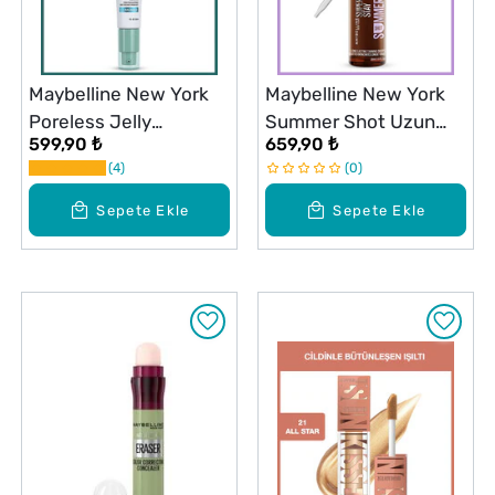
Maybelline New York
Maybelline New York
Poreless Jelly
Summer Shot Uzun
599,90 ₺
659,90 ₺
Gözenek Gizleyici
Süre Kalıcı
4
0
Makyaj Bazı
Bronzlaştırıcı Etkili
Damla
Sepete Ekle
Sepete Ekle