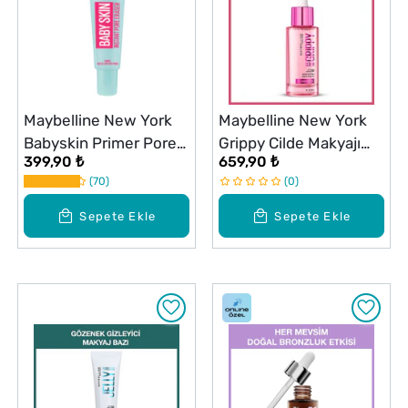
Maybelline New York
Maybelline New York
Babyskin Primer Pore
Grippy Cilde Makyajı
399,90 ₺
659,90 ₺
Eraser
Sabitleyen Serum
70
0
Makyaj Bazı
Sepete Ekle
Sepete Ekle