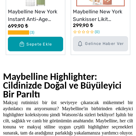
Maybelline New York
Maybelline New York
Instant Anti-Age
Sunkisser Likit
299,90 ₺
699,90 ₺
Colour Correct Green
Aydınlatıcı Highlighter
0
3
21 All Star
Gelince Haber Ver
Sepete Ekle
Maybelline Highlighter: 
Cildinizde Doğal ve Büyüleyici 
Bir Parıltı
Makyaj rutininizi bir üst seviyeye çıkaracak mükemmel bir 
aydınlatıcı mı arıyorsunuz? Maybelline'in birbirinden etkileyici 
highlighter koleksiyonu şimdi Watsons'da sizleri bekliyor! Işıltılı bir 
cilt, sağlıklı ve canlı bir görünümün anahtarıdır. Maybelline, her cilt 
tonuna ve makyaj stiline uygun çeşitli highlighter seçenekleri 
sunarak, tam da aradığınız parlaklığı yakalamanıza yardımcı oluyor. 