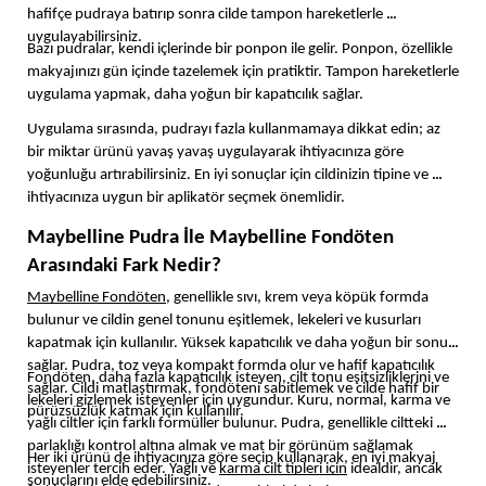
hafifçe pudraya batırıp sonra cilde tampon hareketlerle 
uygulayabilirsiniz. 
Bazı pudralar, kendi içlerinde bir ponpon ile gelir. Ponpon, özellikle 
makyajınızı gün içinde tazelemek için pratiktir. Tampon hareketlerle 
uygulama yapmak, daha yoğun bir kapatıcılık sağlar. 
Uygulama sırasında, pudrayı fazla kullanmamaya dikkat edin; az 
bir miktar ürünü yavaş yavaş uygulayarak ihtiyacınıza göre 
yoğunluğu artırabilirsiniz. En iyi sonuçlar için cildinizin tipine ve 
ihtiyacınıza uygun bir aplikatör seçmek önemlidir.
Maybelline Pudra İle Maybelline Fondöten 
Arasındaki Fark Nedir?
Maybelline Fondöten
, genellikle sıvı, krem veya köpük formda 
bulunur ve cildin genel tonunu eşitlemek, lekeleri ve kusurları 
kapatmak için kullanılır. Yüksek kapatıcılık ve daha yoğun bir sonuç 
sağlar. Pudra, toz veya kompakt formda olur ve hafif kapatıcılık 
Fondöten, daha fazla kapatıcılık isteyen, cilt tonu eşitsizliklerini ve 
sağlar. Cildi matlaştırmak, fondöteni sabitlemek ve cilde hafif bir 
lekeleri gizlemek isteyenler için uygundur. Kuru, normal, karma ve 
pürüzsüzlük katmak için kullanılır.
yağlı ciltler için farklı formüller bulunur. Pudra, genellikle ciltteki 
parlaklığı kontrol altına almak ve mat bir görünüm sağlamak 
Her iki ürünü de ihtiyacınıza göre seçip kullanarak, en iyi makyaj 
isteyenler tercih eder. Yağlı ve 
karma cilt tipleri için
 idealdir, ancak 
sonuçlarını elde edebilirsiniz. 