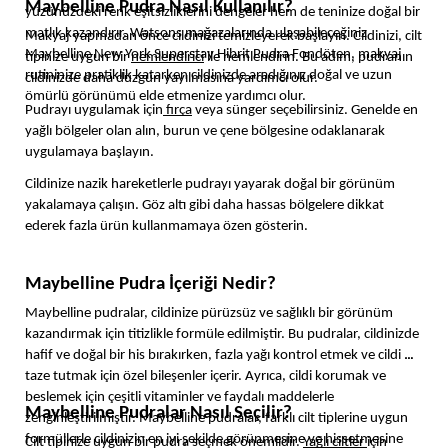
Maybelline Pudra Nasıl Kullanılır?
yüzünüzdeki renk eşitsizliklerini dengeler hem de teninize doğal bir 
matlık kazandırır. Watsons mağazalarında ulaşabileceğiniz 
Makyaj yapmadan önce cildinizi temizleyerek başlayın. Cildinizi, cilt 
Maybelline New York Superstay Hibrit Pudra Fondöten, makyaj 
tipinize uygun bir 
nemlendirici
 ile nemlendirin. Bu adım, pudranın 
rutininize pratiklik katarken cildinizde aradığınız doğal ve uzun 
cildinizde daha düzgün yayılmasına yardımcı olur. 
ömürlü görünümü elde etmenize yardımcı olur.
Pudrayı uygulamak için
 fırça
 veya sünger seçebilirsiniz. Genelde en 
yağlı bölgeler olan alın, burun ve çene bölgesine odaklanarak 
uygulamaya başlayın.
Cildinize nazik hareketlerle pudrayı yayarak doğal bir görünüm 
yakalamaya çalışın. Göz altı gibi daha hassas bölgelere dikkat 
ederek fazla ürün kullanmamaya özen gösterin. 
Maybelline Pudra İçeriği Nedir?
Maybelline pudralar, cildinize pürüzsüz ve sağlıklı bir görünüm 
kazandırmak için titizlikle formüle edilmiştir. Bu pudralar, cildinizde 
hafif ve doğal bir his bırakırken, fazla yağı kontrol etmek ve cildi 
taze tutmak için özel bileşenler içerir. Ayrıca, cildi korumak ve 
beslemek için çeşitli vitaminler ve faydalı maddelerle 
Maybelline Pudralar Nasıl Seçilir?
zenginleştirilmiştir. Maybelline pudralar, farklı cilt tiplerine uygun 
formüllerle cildinizin en iyi şekilde görünmesine ve hissetmesine 
Cilt tipinize uygun bir pudra seçmek önemlidir. 
Yağlı ciltler 
için 