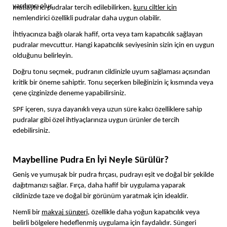
yardımcı olur. 
matlaştırıcı pudralar tercih edilebilirken, 
kuru ciltler için
nemlendirici özellikli pudralar daha uygun olabilir.
İhtiyacınıza bağlı olarak hafif, orta veya tam kapatıcılık sağlayan 
pudralar mevcuttur. Hangi kapatıcılık seviyesinin sizin için en uygun 
olduğunu belirleyin.
Doğru tonu seçmek, pudranın cildinizle uyum sağlaması açısından 
kritik bir öneme sahiptir. Tonu seçerken bileğinizin iç kısmında veya 
çene çizginizde deneme yapabilirsiniz.
SPF içeren, suya dayanıklı veya uzun süre kalıcı özelliklere sahip 
pudralar gibi özel ihtiyaçlarınıza uygun ürünler de tercih 
edebilirsiniz. 
Maybelline Pudra En İyi Neyle Sürülür?
Geniş ve yumuşak bir pudra fırçası, pudrayı eşit ve doğal bir şekilde 
dağıtmanızı sağlar. Fırça, daha hafif bir uygulama yaparak 
cildinizde taze ve doğal bir görünüm yaratmak için idealdir.
Nemli bir 
makyaj süngeri
, özellikle daha yoğun kapatıcılık veya 
belirli bölgelere hedeflenmiş uygulama için faydalıdır. Süngeri 