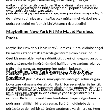
ekstra kalıcılık sağlar. Özellikle yoğun ve uzun günler için 
mükemmel bir tercih olan Super Stay, cildinizi makyajınızın ilk 
Watsons mağazalarında bulabileceğiniz bu popüler Maybelline 
uygulandığı an kadar taze tutar. 
pudraları, makyaj çantanızın vazgeçilmez parçaları olmaya aday. Siz 
de makyaj rutininize uyum sağlayacak mükemmel Maybelline 
pudra çeşitlerini keşfetmek için Watsons'ı ziyaret edin! 
Maybelline New York Fit Me Mat & Poreless 
Pudra
Maybelline New York Fit Me Mat & Poreless Pudra, cildinize doğal 
bir matlık kazandırmak amacıyla geliştirilmiş olan bir üründür. 
Özellikle normalden yağlıya dönük cilt tipleri için uygun olan bu 
pudra, gözeneklerin görünümünü hafifletmeye yardımcı olur ve 
cildin daha pürüzsüz görünmesine katkıda bulunur. Pudra, 
Maybelline New York Superstay Hibrit Pudra 
cildinizdeki parlamayı kontrol altına alarak daha dengeli bir 
Fondöten
görünüm oluşturur. Ayrıca, makyajınızın kalıcılığını artırır ve gün 
boyu taze kalmasına destek olur. Farklı ton seçenekleri ile her cilt 
Maybelline New York Superstay Hibrit Pudra Fondöten, cildinizde 
rengine uyum sağlayabilecek bu pudra, makyajınıza son rötuşları 
uzun süreli bir kapatıcılık elde etmeye yönelik geliştirilmiş bir 
yapmak için idealdir.
üründür. Bu hibrit formül, hem fondötenin kapatıcılığını hem de 
pudranın hafifliğini bir arada sunar. Bu ürün, cildinizde daha 
pürüzsüz ve dengeli bir görünüm yaratmaya yardımcı olur. Hem 