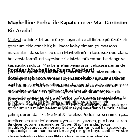
Maybelline Pudra  ile Kapatıcılık ve Mat Görünüm 
Bir Arada!
Makyaj
 rutininizi bir adım öteye taşımak ve cildinizde pürüzsüz bir 
görünüm elde etmek hiç bu kadar kolay olmamıştı. Watsons 
mağazalarında sizlerle buluşan Maybelline'nin kusursuz pudraları, 
benzersiz formülleri sayesinde cildinizde mükemmel bir denge ve 
kapatıcılık sağlıyor. 
Maybelline'nin
 geniş ürün yelpazesi içerisinde 
Popüler Maybelline Pudra Çeşitleri!
yer alan bu pudralar, ciltteki yağ kontrolünü optimize ederken, 
doğal ve mat bir görünüm sunuyor. Her cilt tipine uyum sağlayan 
Makyaj dünyasında adından sıkça söz ettiren Maybelline New 
özel formülleriyle Maybelline pudraları, gündüz makyajından gece 
York, pudra çeşitleriyle cildinize ihtiyaç duyduğu mükemmel 
makyajına kadar tüm stillere eşlik ediyor. Siz de Watsons 
dokunuşu sunar. İster parlamayı kontrol altına almak, ister cilt 
mağazalarını ziyaret edin ve Maybelline'nin kusursuz pudralarıyla 
tonunuzu eşitlemek ya da pürüzsüz bir yüzey yaratmak isteyin; 
Maybelline’nin "Fit Me" serisi, mat bitişi ve gözeneklerin 
tanışarak, cildinizin hak ettiği mükemmelliğe ulaşın.
Maybelline'nin popüler pudra çeşitleri sizi asla yarı yolda bırakmaz. 
görünümünü minimize etmesiyle makyaj severlerin favorisi haline 
gelmiş durumda. "Fit Me Mat & Poreless Pudra" ise serinin en çok 
tercih edilen ürünleri arasında yer alır. Bu yüzden, gün boyu süren 
Bir diğer popüler seçenek ise "Super Stay" serisidir. Yoğun 
matlık ve kusursuz bir görünüm arayanlar için ideal bir seçenektir. 
kapatıcılığı ile tanınan bu seri, makyajınızı gün boyu sabitler ve size 