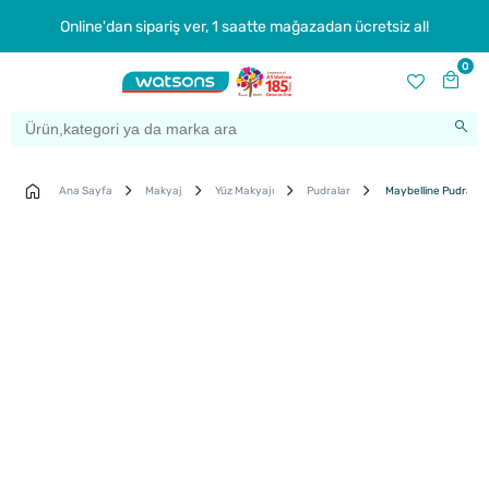
Online'dan sipariş ver, 1 saatte mağazadan ücretsiz al!
0
Ana Sayfa
Makyaj
Yüz Makyajı
Pudralar
Maybelline Pudra