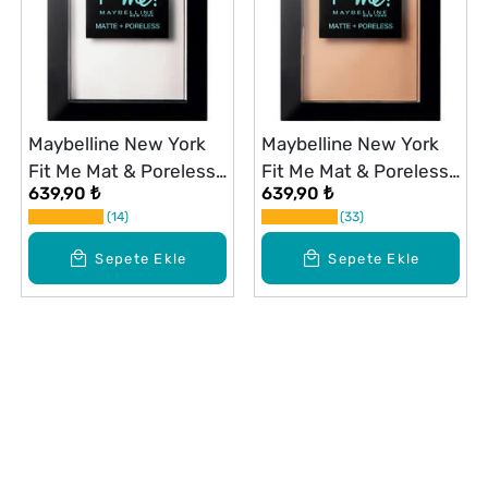
Maybelline New York
Maybelline New York
Fit Me Mat & Poreless
Fit Me Mat & Poreless
639,90 ₺
639,90 ₺
Pudra No: 90
Pudra No: 120 Classic
14
33
Transparan
Ivory
Sepete Ekle
Sepete Ekle