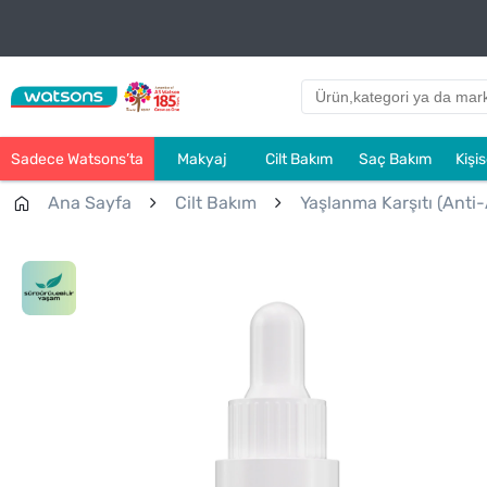
Sadece Watsons’ta
Makyaj
Cilt Bakım
Saç Bakım
Kişi
Ana Sayfa
Cilt Bakım
Yaşlanma Karşıtı (Anti