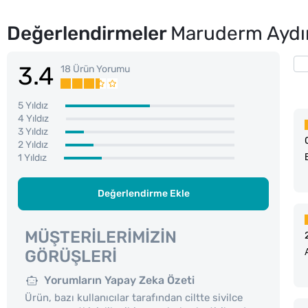
Değerlendirmeler
Maruderm Aydın
3.4
18 Ürün Yorumu
5 Yıldız
4 Yıldız
3 Yıldız
2 Yıldız
1 Yıldız
Değerlendirme Ekle
MÜŞTERILERIMIZIN
GÖRÜŞLERI
Yorumların Yapay Zeka Özeti
Ürün, bazı kullanıcılar tarafından ciltte sivilce