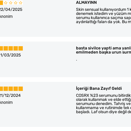
ALMAYINN
22/04/2025
Skin sensual kullanıyordum 1 
denemek istedim ve yüzüm mah
Anonim
serumu kullanınca saçma sapan 
aydınlattığı falan da yok. B
basta sivilce yapti ama yan
emilmeden başka urun surm
11/03/2025
.
İçeriği Bana Zayıf Geldi
21/12/2024
COSRX %23 serumunu bitirdikt
olarak kullanmak ve elde ettiğ
Anonim
serumunu denedim. Tahriş ve s
kullanmama ve rutinimde tek d
başladı. Laf olsun diye değil