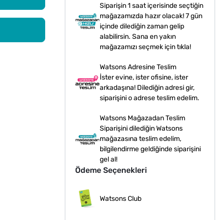
Siparişin 1 saat içerisinde seçtiğin
mağazamızda hazır olacak! 7 gün
içinde dilediğin zaman gelip
alabilirsin. Sana en yakın
mağazamızı seçmek için tıkla!
Watsons Adresine Teslim
İster evine, ister ofisine, ister
arkadaşına! Dilediğin adresi gir,
siparişini o adrese teslim edelim.
Watsons Mağazadan Teslim
Siparişini dilediğin Watsons
mağazasına teslim edelim,
bilgilendirme geldiğinde siparişini
gel al!
Ödeme Seçenekleri
Watsons Club