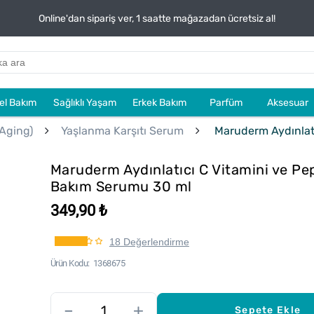
Online'dan sipariş ver, 1 saatte mağazadan ücretsiz al!
sel Bakım
Sağlıklı Yaşam
Erkek Bakım
Parfüm
Aksesuar
-Aging)
Yaşlanma Karşıtı Serum
Maruderm Aydınlatı
Maruderm Aydınlatıcı C Vitamini ve Pep
Bakım Serumu 30 ml
349,90 ₺
18 Değerlendirme
Ürün Kodu
1368675
–
+
Sepete Ekle