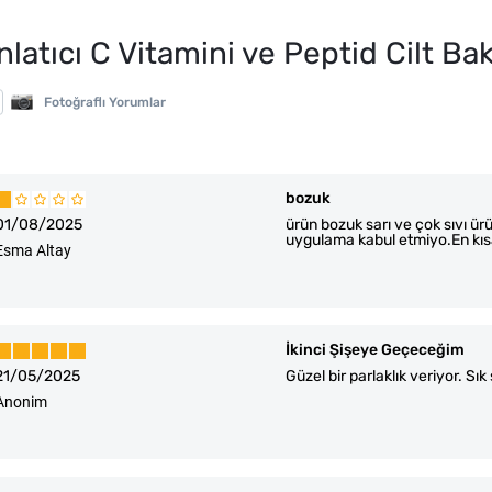
latıcı C Vitamini ve Peptid Cilt B
Fotoğraflı Yorumlar
bozuk
01/08/2025
ürün bozuk sarı ve çok sıvı ür
uygulama kabul etmiyo.En kısa
Esma Altay
İkinci Şişeye Geçeceğim
21/05/2025
Güzel bir parlaklık veriyor. Sık
Anonim