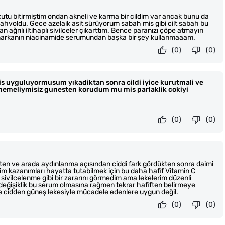
kutu bitirmiştim ondan akneli ve karma bir cildim var ancak bunu da
voldu. Gece azelaik asit sürüyorum sabah mis gibi cilt sabah bu
ağrılı iltihaplı sivilceler çıkarttım. Bence paranızı çöpe atmayın
u markanın niacinamide serumundan başka bir şey kullanmaaam.
(0)
(0)
lis uyguluyormusum yıkadiktan sonra cildi iyice kurutmali ve
emeliymisiz gunesten korudum mu mis parlaklik cokiyi
(0)
(0)
en ve arada aydınlanma açısından ciddi fark gördükten sonra daimi
im kazanımları hayatta tutabilmek için bu daha hafif Vitamin C
ivilcelenme gibi bir zararını görmedim ama lekelerim düzenli
eğişiklik bu serum olmasına rağmen tekrar hafiften belirmeye
 de cidden güneş lekesiyle mücadele edenlere uygun değil.
(0)
(0)