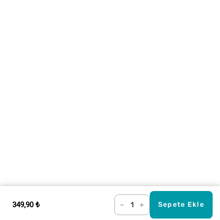
349,90 ₺
–
+
Sepete Ekle