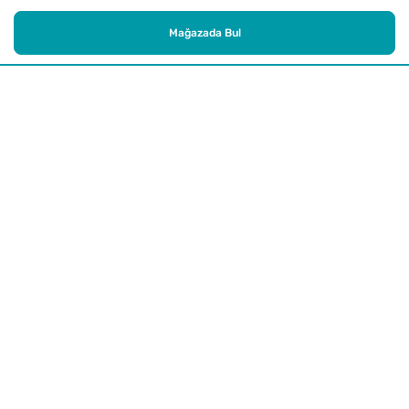
Mağazada Bul
Alışveriş
Kurumsal
Watsons Club
Yardım