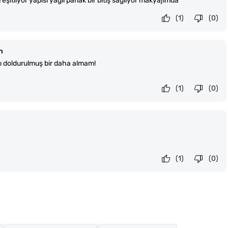
itliyor yapısı yağlı parlak bir bitiş sağlıyor makyajımda
(1)
(0)
n
rı doldurulmuş bir daha almam!
(1)
(0)
(1)
(0)