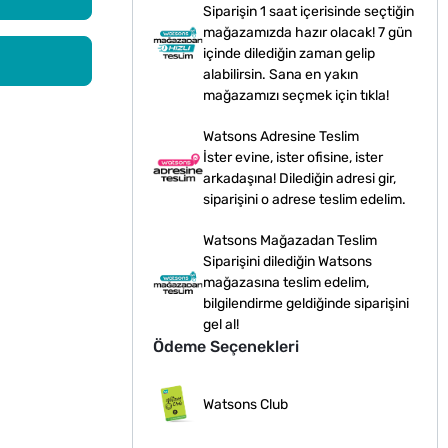
Siparişin 1 saat içerisinde seçtiğin
mağazamızda hazır olacak! 7 gün
içinde dilediğin zaman gelip
alabilirsin. Sana en yakın
mağazamızı seçmek için tıkla!
Watsons Adresine Teslim
İster evine, ister ofisine, ister
arkadaşına! Dilediğin adresi gir,
siparişini o adrese teslim edelim.
Watsons Mağazadan Teslim
Siparişini dilediğin Watsons
mağazasına teslim edelim,
bilgilendirme geldiğinde siparişini
gel al!
Ödeme Seçenekleri
Watsons Club