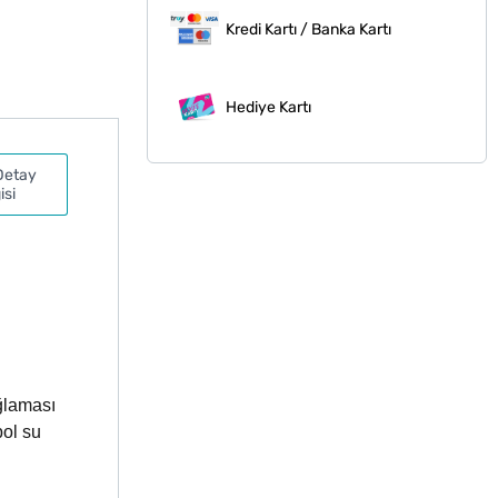
Kredi Kartı / Banka Kartı
Hediye Kartı
Detay
isi
ğlaması
bol su