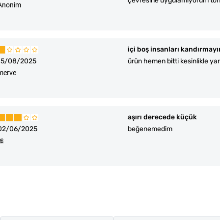
çevresine uygulamıyorum ton eş
Anonim
içi boş insanları kandırmayı
15/08/2025
ürün hemen bitti kesinlikle ya
merve
aşırı derecede küçük
02/06/2025
beğenemedim
🎀