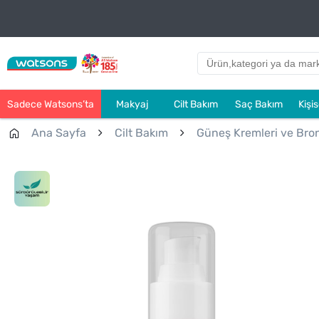
Sadece Watsons’ta
Makyaj
Cilt Bakım
Saç Bakım
Kişi
Ana Sayfa
Cilt Bakım
Güneş Kremleri ve Bronz