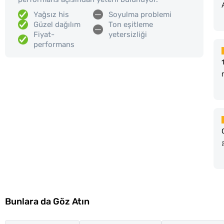
Yağsız his
Soyulma problemi
Güzel dağılım
Ton eşitleme
Fiyat-
yetersizliği
performans
Bunlara da Göz Atın