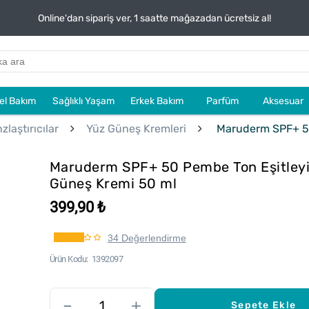
Online'dan sipariş ver, 1 saatte mağazadan ücretsiz al!
sel Bakım
Sağlıklı Yaşam
Erkek Bakım
Parfüm
Aksesuar
laştırıcılar
Yüz Güneş Kremleri
Maruderm SPF+ 50
Maruderm SPF+ 50 Pembe Ton Eşitleyi
Güneş Kremi 50 ml
399,90 ₺
34 Değerlendirme
Ürün Kodu
1392097
–
+
Sepete Ekle