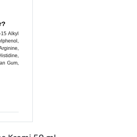
r?
-15 Alkyl
ylphenol,
Arginine,
stidine,
han Gum,