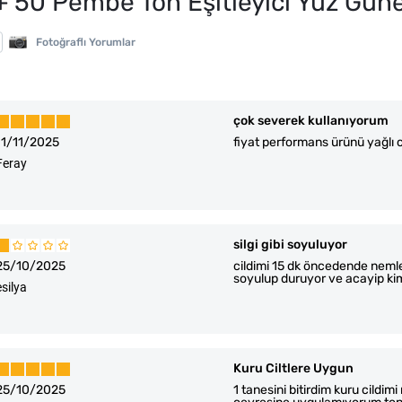
50 Pembe Ton Eşitleyici Yüz Güne
Fotoğraflı Yorumlar
çok severek kullanıyorum
11/11/2025
fiyat performans ürünü yağlı ci
Feray
silgi gibi soyuluyor
25/10/2025
cildimi 15 dk öncedende nem
soyulup duruyor ve acayip ki
esilya
Kuru Ciltlere Uygun
25/10/2025
1 tanesini bitirdim kuru cildi