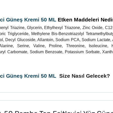
ci Güneş Kremi 50 ML
Etken Maddeleri Nedi
nyl Triazine, Glycerin, Ethylhexyl Triazone, Zinc Oxide, C12
pric Triglyceride, Methylene Bis-Benzotriazolyl Tetramethylbut
l, Decyl Glucoside, Allantoin, Sodium PCA, Sodium Lactate, 
anine, Serine, Valine, Proline, Threonine, Isoleucine, Hi
auryl Carbomate, Sodium Benzoate, Potassium Sorbate, Xant
ici Güneş Kremi 50 ML
Size Nasıl Gelecek?