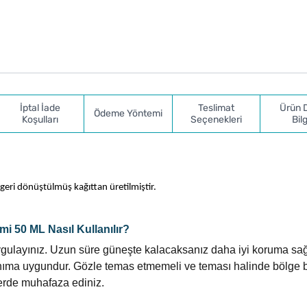
İptal İade
Teslimat
Ürün 
Ödeme Yöntemi
Koşulları
Seçenekleri
Bilg
eri dönüştülmüş kağıttan üretilmiştir.
 50 ML Nasıl Kullanılır?
gulayınız. Uzun süre güneşte kalacaksanız daha iyi koruma sa
llanıma uygundur. Gözle temas etmemeli ve teması halinde bölge 
yerde muhafaza ediniz.