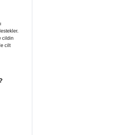
ı
estekler.
 cildin
e cilt
?