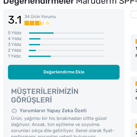
Değerlendirmeler
Maruderm SPF+ 
3.1
34 Ürün Yorumu
5 Yıldız
4 Yıldız
3 Yıldız
2 Yıldız
1 Yıldız
Değerlendirme Ekle
MÜŞTERILERIMIZIN
GÖRÜŞLERI
Yorumların Yapay Zeka Özeti
Ürün, yağımsı bir his bırakmadan ciltte güzel
dağılıyor. Ancak, ton eşitleme ve soyulma
sorunları sıkça dile getiriliyor. Genel olarak fiyat-
performans açısından yeterli bulunuyor.