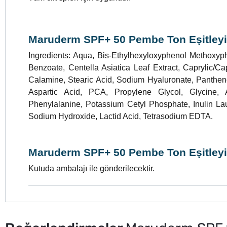
Maruderm SPF+ 50 Pembe Ton Eşitleyi
Ingredients: Aqua, Bis-Ethylhexyloxyphenol Methoxyphe
Benzoate, Centella Asiatica Leaf Extract, Caprylic/Ca
Calamine, Stearic Acid, Sodium Hyaluronate, Pantheno
Aspartic Acid, PCA, Propylene Glycol, Glycine, Al
Phenylalanine, Potassium Cetyl Phosphate, Inulin L
Sodium Hydroxide, Lactid Acid, Tetrasodium EDTA.
Maruderm SPF+ 50 Pembe Ton Eşitley
Kutuda ambalajı ile gönderilecektir.