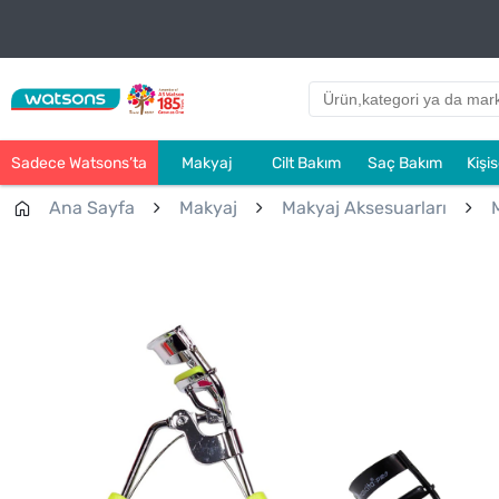
Sadece Watsons’ta
Makyaj
Cilt Bakım
Saç Bakım
Kişi
Ana Sayfa
Makyaj
Makyaj Aksesuarları