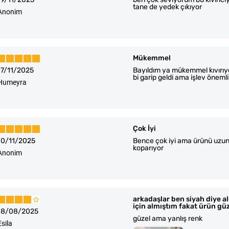
tane de yedek çıkıyor
Anonim
Mükemmel
17/11/2025
Bayıldım ya mükemmel kıvırıyo
bi garip geldi ama işlev önem
Humeyra
Çok İyi
10/11/2025
Bence çok iyi ama ürünü uzun z
koparıyor
Anonim
arkadaşlar ben siyah diye a
için almıştım fakat ürün gü
18/08/2025
güzel ama yanlış renk
Esila