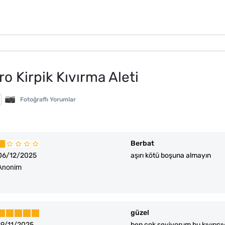
ro Kirpik Kıvırma Aleti
Fotoğraflı Yorumlar
Berbat
06/12/2025
aşırı kötü boşuna almayın
Anonim
güzel
19/11/2025
ben çok seviyorum bu kıvırıcı