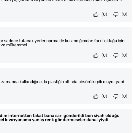
(0)
(0)
r sadece tutacak yerler normalde kullandığımdan farklı olduğu için
li ve mükemmel
(0)
(0)
amanda kullandığınızda plastiğin altında birsürü kirpik oluyor yani
(0)
(0)
ldım internetten fakat bana sarı gönderildi ben siyah olduğu
zel kıvırıyor ama yanlış renk göndermeseler daha iyiydi