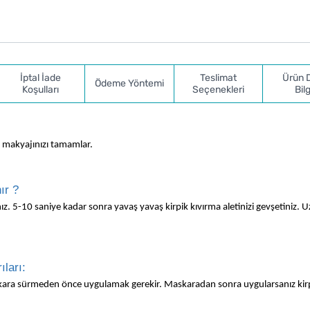
İptal İade
Teslimat
Ürün 
Ödeme Yöntemi
Koşulları
Seçenekleri
Bilg
öz makyajınızı tamamlar.
ır ?
ınız. 5-10 saniye kadar sonra yavaş yavaş kirpik kıvırma aletinizi gevşetiniz. 
ıları:
 maskara sürmeden önce uygulamak gerekir. Maskaradan sonra uygularsanız kirp