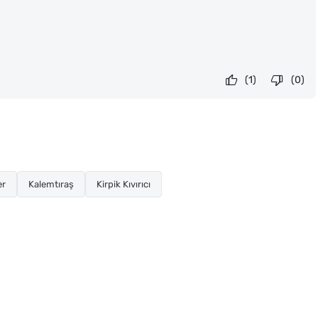
(1)
(0)
er
Kalemtıraş
Kirpik Kıvırıcı