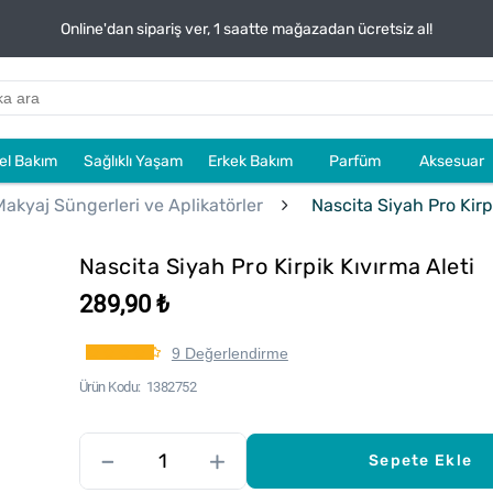
Online'dan sipariş ver, 1 saatte mağazadan ücretsiz al!
sel Bakım
Sağlıklı Yaşam
Erkek Bakım
Parfüm
Aksesuar
Makyaj Süngerleri ve Aplikatörler
Nascita Siyah Pro Kirpi
Nascita Siyah Pro Kirpik Kıvırma Aleti
289,90 ₺
9 Değerlendirme
Ürün Kodu
1382752
–
+
Sepete Ekle