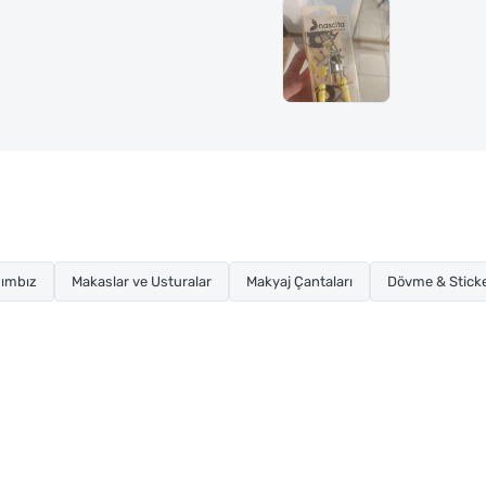
ımbız
Makaslar ve Usturalar
Makyaj Çantaları
Dövme & Stick