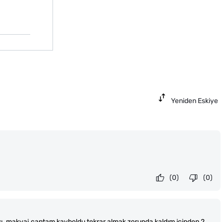
Yeniden Eskiye
(0)
(0)
yı. makyaj çantam kayboldu tekrar almak zorunda kaldım içinden 2