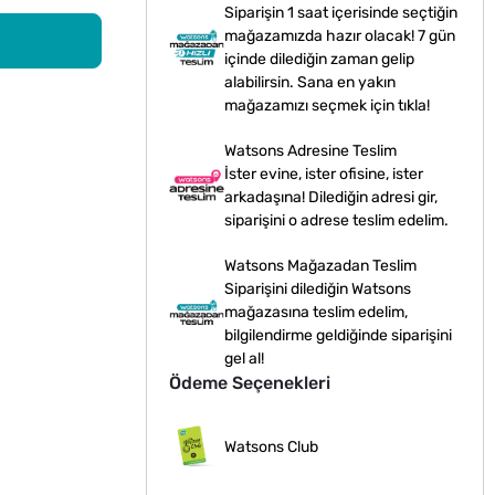
Siparişin 1 saat içerisinde seçtiğin
mağazamızda hazır olacak! 7 gün
içinde dilediğin zaman gelip
alabilirsin. Sana en yakın
mağazamızı seçmek için tıkla!
Watsons Adresine Teslim
İster evine, ister ofisine, ister
arkadaşına! Dilediğin adresi gir,
siparişini o adrese teslim edelim.
Watsons Mağazadan Teslim
Siparişini dilediğin Watsons
mağazasına teslim edelim,
bilgilendirme geldiğinde siparişini
gel al!
Ödeme Seçenekleri
Watsons Club