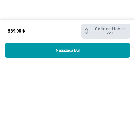
Gelince Haber
689,90 ₺
Ver
Mağazada Bul
Alışveriş
Kurumsal