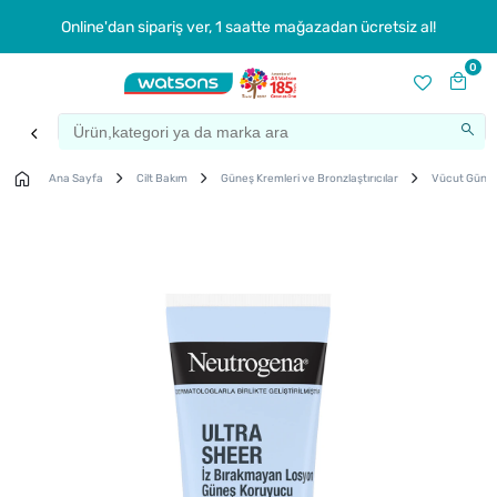
Online'dan sipariş ver, 1 saatte mağazadan ücretsiz al!
0
Ana Sayfa
Cilt Bakım
Güneş Kremleri ve Bronzlaştırıcılar
Vücut Güneş