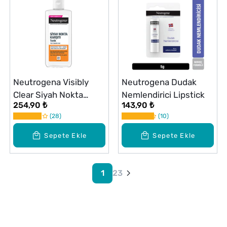
Neutrogena Visibly
Neutrogena Dudak
Clear Siyah Nokta
Nemlendirici Lipstick
254,90 ₺
143,90 ₺
Temizleyici Tonik 200
28
10
ml
Sepete Ekle
Sepete Ekle
1
2
3