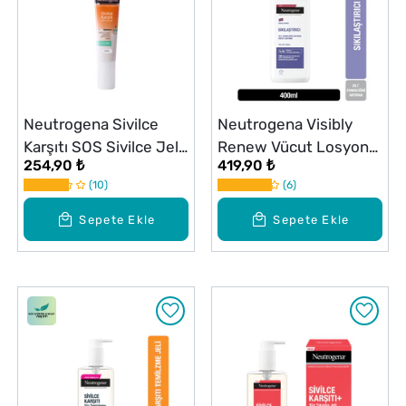
Neutrogena Sivilce
Neutrogena Visibly
Karşıtı SOS Sivilce Jeli
Renew Vücut Losyonu
254,90 ₺
419,90 ₺
15 ml
Kuru Cilt 400 ml
10
6
Sepete Ekle
Sepete Ekle