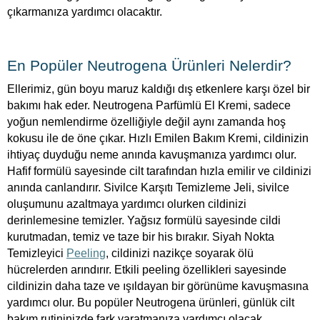
çıkarmanıza yardımcı olacaktır.
En Popüler Neutrogena Ürünleri Nelerdir?
Ellerimiz, gün boyu maruz kaldığı dış etkenlere karşı özel bir
bakımı hak eder. Neutrogena Parfümlü El Kremi, sadece
yoğun nemlendirme özelliğiyle değil aynı zamanda hoş
kokusu ile de öne çıkar. Hızlı Emilen Bakım Kremi, cildinizin
ihtiyaç duyduğu neme anında kavuşmanıza yardımcı olur.
Hafif formülü sayesinde cilt tarafından hızla emilir ve cildinizi
anında canlandırır. Sivilce Karşıtı Temizleme Jeli, sivilce
oluşumunu azaltmaya yardımcı olurken cildinizi
derinlemesine temizler. Yağsız formülü sayesinde cildi
kurutmadan, temiz ve taze bir his bırakır. Siyah Nokta
Temizleyici
Peeling
, cildinizi nazikçe soyarak ölü
hücrelerden arındırır. Etkili peeling özellikleri sayesinde
cildinizin daha taze ve ışıldayan bir görünüme kavuşmasına
yardımcı olur. Bu popüler Neutrogena ürünleri, günlük cilt
bakım rutininizde fark yaratmanıza yardımcı olacak.