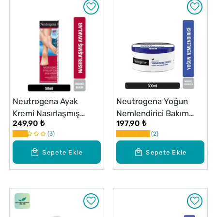
Neutrogena Ayak
Neutrogena Yoğun
Kremi Nasırlaşmış
Nemlendirici Bakım
249,90 ₺
197,90 ₺
Ayaklar İçin 50 ml
Kremi 300 ml
3
2
Sepete Ekle
Sepete Ekle