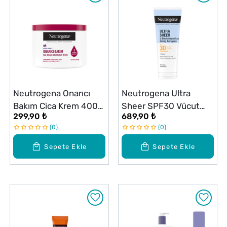
Neutrogena Onarıcı
Neutrogena Ultra
Bakım Cica Krem 400
Sheer SPF30 Vücut
299,90 ₺
689,90 ₺
ml
Güneş Koruyucu
0
0
Losyon 200 ml
Sepete Ekle
Sepete Ekle