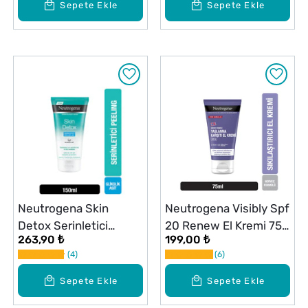
Sepete Ekle
Sepete Ekle
Neutrogena Skin
Neutrogena Visibly Spf
Detox Serinletici
20 Renew El Kremi 75
263,90 ₺
199,00 ₺
Peeling Jel Serinletici
ml
4
6
150 ml
Sepete Ekle
Sepete Ekle