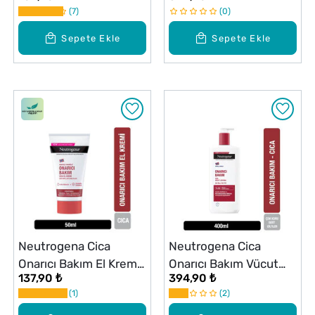
7
0
Sepete Ekle
Sepete Ekle
Neutrogena Cica
Neutrogena Cica
Onarıcı Bakım El Kremi
Onarıcı Bakım Vücut
137,90 ₺
394,90 ₺
50 ml
Losyonu 400 ml
1
2