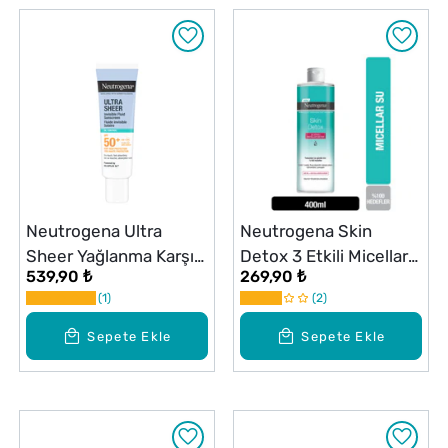
Neutrogena Ultra
Neutrogena Skin
Sheer Yağlanma Karşıtı
Detox 3 Etkili Micellar
539,90 ₺
269,90 ₺
SPF50+ Yüz Güneş
Water 400 ml
1
2
Kremi 50 ml
Sepete Ekle
Sepete Ekle