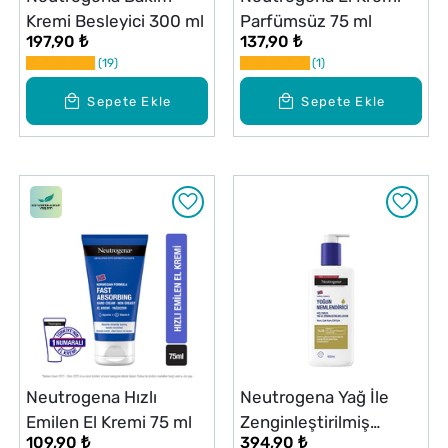
Kremi Besleyici 300 ml
Parfümsüz 75 ml
197,90 ₺
137,90 ₺
19
1
Sepete Ekle
Sepete Ekle
Neutrogena Hızlı
Neutrogena Yağ İle
Emilen El Kremi 75 ml
Zenginleştirilmiş
109,90 ₺
394,90 ₺
Losyon 400 ml