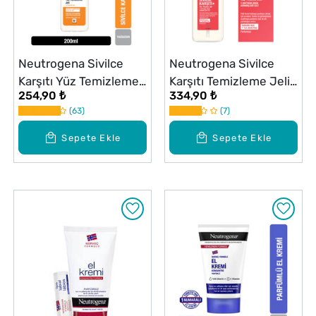
Neutrogena Sivilce
Neutrogena Sivilce
Karşıtı Yüz Temizleme
Karşıtı Temizleme Jeli
254,90 ₺
334,90 ₺
Jeli 200 ml
200 ml
63
7
Sepete Ekle
Sepete Ekle