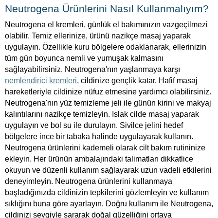
Neutrogena Ürünlerini Nasıl Kullanmalıyım?
Neutrogena el kremleri, günlük el bakımınızın vazgeçilmezi
olabilir. Temiz ellerinize, ürünü nazikçe masaj yaparak
uygulayın. Özellikle kuru bölgelere odaklanarak, ellerinizin
tüm gün boyunca nemli ve yumuşak kalmasını
sağlayabilirsiniz. Neutrogena'nın yaşlanmaya karşı
nemlendirici kremleri
, cildinize gençlik katar. Hafif masaj
hareketleriyle cildinize nüfuz etmesine yardımcı olabilirsiniz.
Neutrogena'nın yüz temizleme jeli ile günün kirini ve makyaj
kalıntılarını nazikçe temizleyin. Islak cilde masaj yaparak
uygulayın ve bol su ile durulayın. Sivilce jelini hedef
bölgelere ince bir tabaka halinde uygulayarak kullanın.
Neutrogena ürünlerini kademeli olarak cilt bakım rutininize
ekleyin. Her ürünün ambalajındaki talimatları dikkatlice
okuyun ve düzenli kullanım sağlayarak uzun vadeli etkilerini
deneyimleyin. Neutrogena ürünlerini kullanmaya
başladığınızda cildinizin tepkilerini gözlemleyin ve kullanım
sıklığını buna göre ayarlayın. Doğru kullanım ile Neutrogena,
cildinizi sevgiyle sararak doğal güzelliğini ortaya