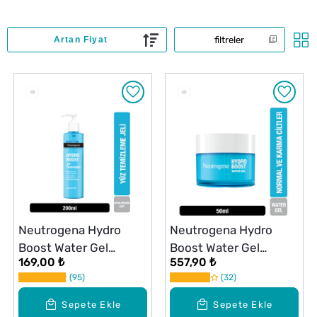
filtreler
Neutrogena Hydro
Neutrogena Hydro
Boost Water Gel
Boost Water Gel
169,00 ₺
557,90 ₺
Temizleyici 200 ml
Nemlendirici Normal
95
32
Ciltler 50 ml
Sepete Ekle
Sepete Ekle