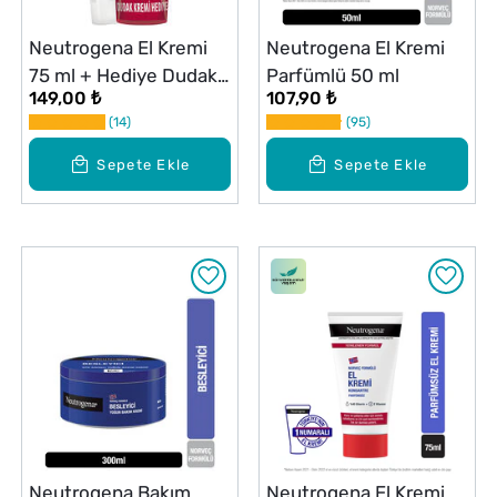
Neutrogena El Kremi
Neutrogena El Kremi
75 ml + Hediye Dudak
Parfümlü 50 ml
149,00 ₺
107,90 ₺
Nemlendiricisi Seti
14
95
Parfümsüz
Sepete Ekle
Sepete Ekle
Neutrogena Bakım
Neutrogena El Kremi