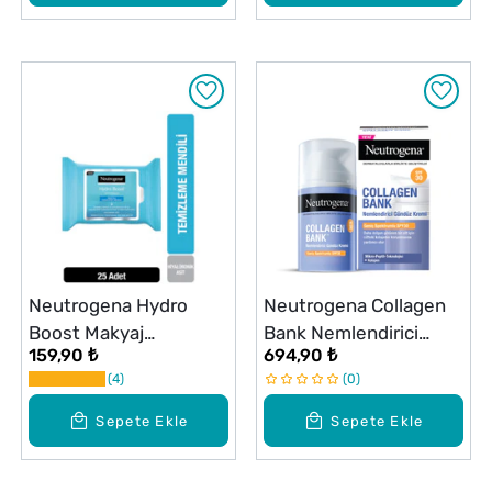
Neutrogena Hydro
Neutrogena Collagen
Boost Makyaj
Bank Nemlendirici
159,90 ₺
694,90 ₺
Temizleme Mendili 25'li
Gündüz Kremi SPF30
4
0
50 ml
Sepete Ekle
Sepete Ekle