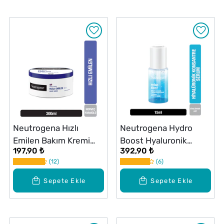
Neutrogena Hızlı
Neutrogena Hydro
Emilen Bakım Kremi
Boost Hyaluronik
197,90 ₺
392,90 ₺
300 ml
Konsantre Serum 15 ml
12
6
Sepete Ekle
Sepete Ekle