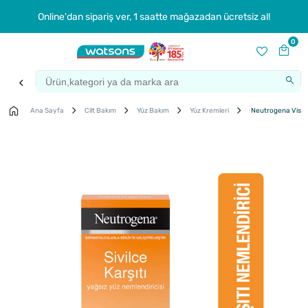
Online'dan sipariş ver, 1 saatte mağazadan ücretsiz al!
0
Ana Sayfa
Cilt Bakım
Yüz Bakım
Yüz Kremleri
Neutrogena Visibly