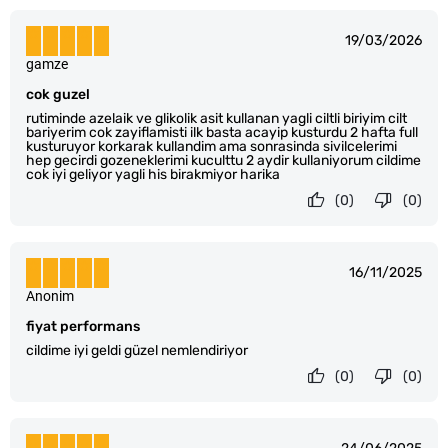
19/03/2026
gamze
cok guzel
rutiminde azelaik ve glikolik asit kullanan yagli ciltli biriyim cilt
bariyerim cok zayiflamisti ilk basta acayip kusturdu 2 hafta full
kusturuyor korkarak kullandim ama sonrasinda sivilcelerimi
hep gecirdi gozeneklerimi kuculttu 2 aydir kullaniyorum cildime
cok iyi geliyor yagli his birakmiyor harika
(0)
(0)
16/11/2025
Anonim
fiyat performans
cildime iyi geldi güzel nemlendiriyor
(0)
(0)