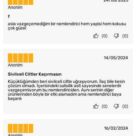
24/06/2025
Anonim
f
asla vazgeçemediğim bir nemlendirici hem yapisi hem kokusu
çok güzel
(0)
(0)
14/05/2024
Anonim
Sivilceli Ciltler Kaçırmasın
Küçüklüğümden beri sivilceli ciltle uğraşıyorum. İlaç bile kesin
çözüm olmadı. İçerisindeki salisilik asit sayesinde senelerdir
vazgeçemiyorum bu nemlendiriciden. Aynı serinin diğer
ürünlerinden böyle bir etki alamadım ama nemlendirici baya
başarılı
(0)
(0)
16/02/2024
Anonim