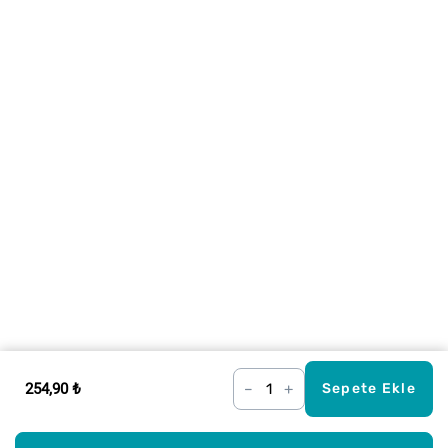
254,90 ₺
–
+
Sepete Ekle