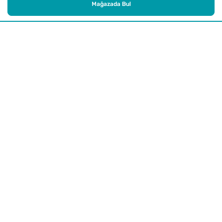
Mağazada Bul
Alışveriş
Kurumsal
Watsons Club
Yardım
Yasal