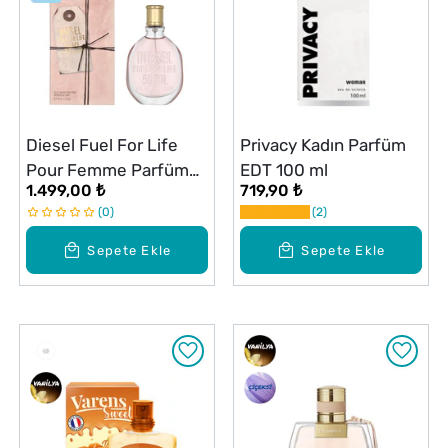
Diesel Fuel For Life
Privacy Kadın Parfüm
Pour Femme Parfüm
EDT 100 ml
1.499,00 ₺
719,90 ₺
Kadın EDP 50 ml
0
2
Sepete Ekle
Sepete Ekle