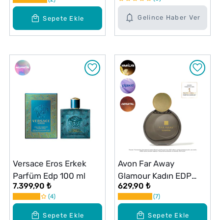
Gelince Haber Ver
Sepete Ekle
Versace Eros Erkek
Avon Far Away
Parfüm Edp 100 ml
Glamour Kadın EDP
7.399,90 ₺
629,90 ₺
Parfüm 50 ml
4
7
Sepete Ekle
Sepete Ekle