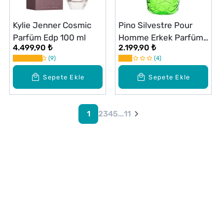
Kylie Jenner Cosmic
Pino Silvestre Pour
Parfüm Edp 100 ml
Homme Erkek Parfüm
4.499,90 ₺
2.199,90 ₺
EDT 125 ml
9
4
Sepete Ekle
Sepete Ekle
1
2
3
4
5
...
11