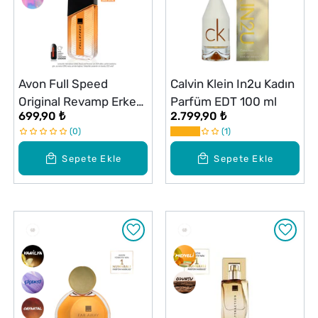
Avon Full Speed
Calvin Klein In2u Kadın
Original Revamp Erkek
Parfüm EDT 100 ml
699,90 ₺
2.799,90 ₺
Parfüm Edt 100 ml
0
1
Sepete Ekle
Sepete Ekle