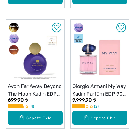
Avon Far Away Beyond
Giorgio Armani My Way
The Moon Kadın EDP
Kadın Parfüm EDP 90
699,90 ₺
9.999,90 ₺
Parfüm 50 ml
ml
4
2
Sepete Ekle
Sepete Ekle