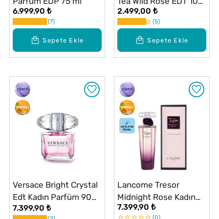
Parfüm EDP 75 ml
Tea Wild Rose EDT 100
6.999,90 ₺
2.499,00 ₺
ml
7
5
Sepete Ekle
Sepete Ekle
Versace Bright Crystal
Lancome Tresor
Edt Kadın Parfüm 90
Midnight Rose Kadın
7.399,90 ₺
7.399,90 ₺
ml
Parfüm EDP 50 ml
0
2