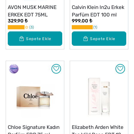
AVON MUSK MARINE
Calvin Klein In2u Erkek
ERKEK EDT 75ML
Parfüm EDT 100 ml
329,90 ₺
999,00 ₺
3
1
Sepete Ekle
Sepete Ekle
Chloe Signature Kadın
Elizabeth Arden White