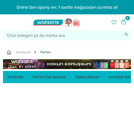
Online'dan sipariş ver, 1 saatte mağazadan ücretsiz al!
0
Ana Sayfa
Parfüm
Parfümler
Parfüm Çok Satanlar
Çiçeksi Kokular
Aromatik Kokul