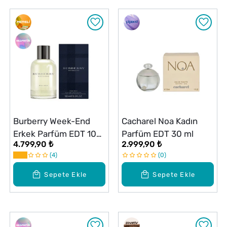
Burberry Week-End
Cacharel Noa Kadın
Erkek Parfüm EDT 100
Parfüm EDT 30 ml
4.799,90 ₺
2.999,90 ₺
ml
4
0
Sepete Ekle
Sepete Ekle