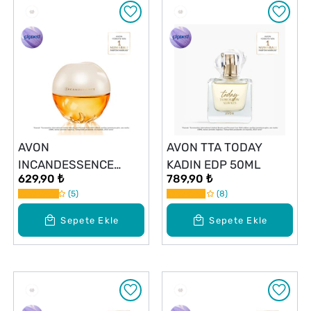
AVON
AVON TTA TODAY
INCANDESSENCE
KADIN EDP 50ML
629,90 ₺
789,90 ₺
KADIN EDP 50ML
5
8
Sepete Ekle
Sepete Ekle