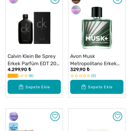
Calvin Klein Be Sprey
Avon Musk
Erkek Parfüm EDT 200
Metropolitano Erkek
4.299,90 ₺
329,90 ₺
ml
Parfüm EDT 75 ml
8
0
Sepete Ekle
Sepete Ekle