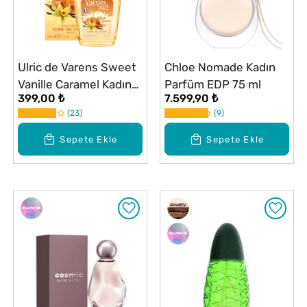
Ulric de Varens Sweet
Chloe Nomade Kadın
Vanille Caramel Kadın
Parfüm EDP 75 ml
399,00 ₺
7.599,90 ₺
Parfüm EDP 50 ml
23
9
Sepete Ekle
Sepete Ekle