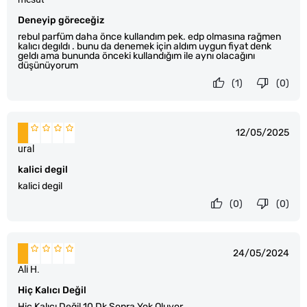
Deneyip göreceğiz
rebul parfüm daha önce kullandım pek. edp olmasına rağmen
kalıcı degıldı . bunu da denemek için aldım uygun fiyat denk
geldı ama bununda önceki kullandığım ile aynı olacağını
düşünüyorum
(1)
(0)
12/05/2025
ural
kalici degil
kalici degil
(0)
(0)
24/05/2024
Ali H.
Hiç Kalıcı Değil
Hiç Kalıcı Değil 10 Dk Sonra Yok Oluyor