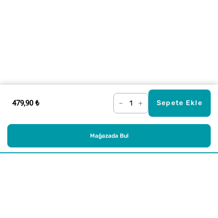
479,90 ₺
–
+
Sepete Ekle
Mağazada Bul