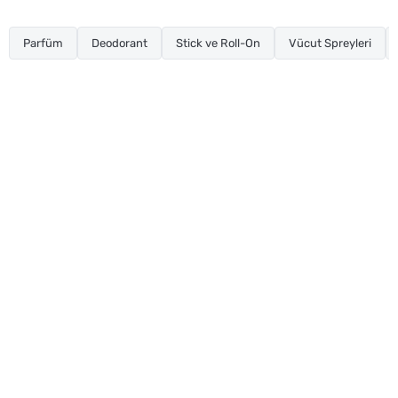
Parfüm
Deodorant
Stick ve Roll-On
Vücut Spreyleri