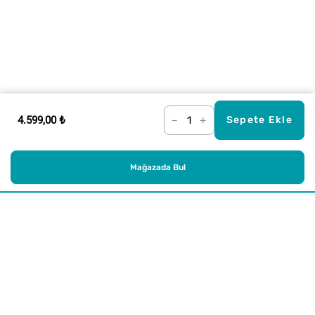
4.599,00 ₺
–
+
Sepete Ekle
Mağazada Bul
Alışveriş