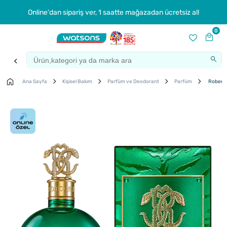
Online'dan sipariş ver, 1 saatte mağazadan ücretsiz al!
0
Ana Sayfa
Kişisel Bakım
Parfüm ve Deodorant
Parfüm
Roberto 