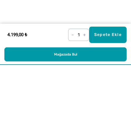
4.199,00 ₺
–
+
Sepete Ekle
Mağazada Bul
Alışveriş
Kurumsal