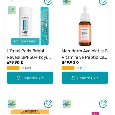
L'Oreal Paris Bright
Maruderm Aydınlatıcı C
Reveal SPF50+ Koyu
Vitamini ve Peptid Cilt
679,90 ₺
349,90 ₺
Leke Karşıtı Günlük
Bakım Serumu 30 ml
32
18
Yüz Güneş Koruyucu
50ml
Sepete Ekle
Sepete Ekle