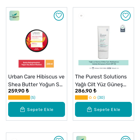
Urban Care Hibiscus ve
The Purest Solutions
Shea Butter Yoğun Saç
Yağlı Cilt Yüz Güneş
259,90 ₺
286,90 ₺
Bakım Maskesi 230 ml
Kremi 50+ SPF50 ml
5
30
Sepete Ekle
Sepete Ekle