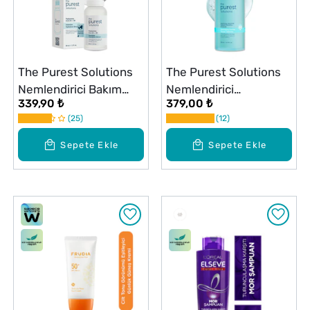
The Purest Solutions
The Purest Solutions
Nemlendirici Bakım
Nemlendirici
339,90 ₺
379,00 ₺
Serum 30 ml
Temizleyici 200 ml
25
12
Sepete Ekle
Sepete Ekle