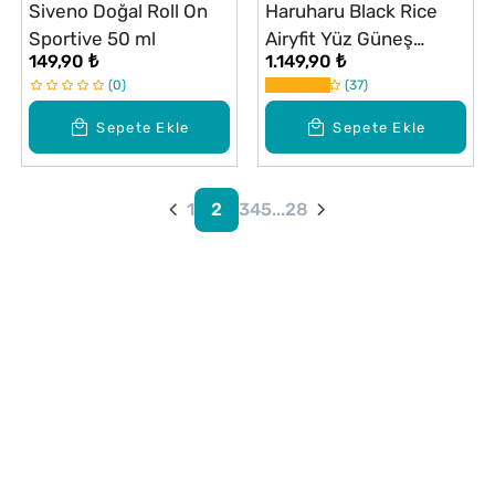
Siveno Doğal Roll On
Haruharu Black Rice
Sportive 50 ml
Airyfit Yüz Güneş
149,90 ₺
1.149,90 ₺
Kremi SPF50 50 ml
0
37
Sepete Ekle
Sepete Ekle
1
2
3
4
5
...
28
Alışveriş