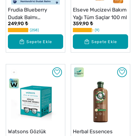
Frudia Blueberry
Elseve Mucizevi Bakım
Dudak Balmı
Yağı Tüm Saçlar 100 ml
249,90 ₺
359,90 ₺
Nemlendirici 10 g
258
9
Sepete Ekle
Sepete Ekle
Watsons Gözlük
Herbal Essences