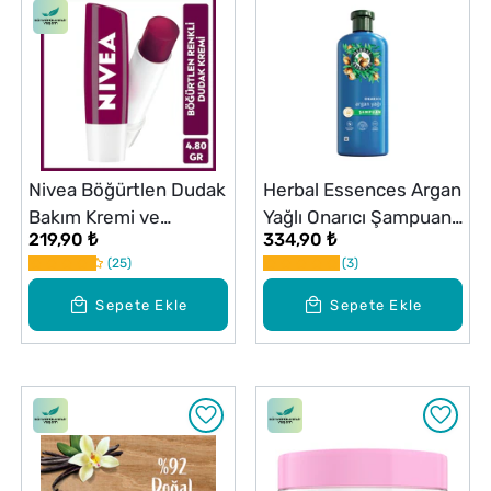
Nivea Böğürtlen Dudak
Herbal Essences Argan
Bakım Kremi ve
Yağlı Onarıcı Şampuan
219,90 ₺
334,90 ₺
Parlatıcısı 4,8 g
350 ml
25
3
Sepete Ekle
Sepete Ekle