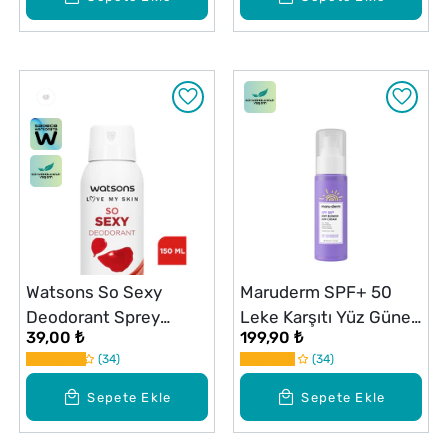
Watsons So Sexy
Maruderm SPF+ 50
Deodorant Sprey
Leke Karşıtı Yüz Güneş
39,00 ₺
199,90 ₺
Pudrasız 150 ml
Kremi 50 ml
34
34
Sepete Ekle
Sepete Ekle