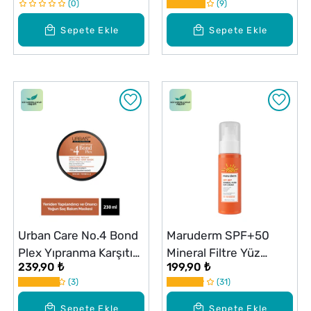
0
9
Sepete Ekle
Sepete Ekle
Urban Care No.4 Bond
Maruderm SPF+50
Plex Yıpranma Karşıtı
Mineral Filtre Yüz
239,90 ₺
199,90 ₺
Yoğun Onarım Maskesi
Güneş Kremi 50 ml
3
31
230 ml
Sepete Ekle
Sepete Ekle