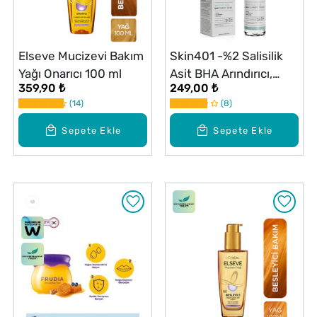
Elseve Mucizevi Bakım
Skin401 -%2 Salisilik
Yağı Onarıcı 100 ml
Asit BHA Arındırıcı,
359,90 ₺
249,00 ₺
Gözenek Sıkılaştırıcı
14
8
Siyah Nokta Karşıtı
Tonik 200 ml
Sepete Ekle
Sepete Ekle