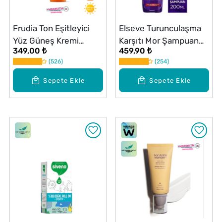
Frudia Ton Eşitleyici
Elseve Turunculaşma
Yüz Güneş Kremi
Karşıtı Mor Şampuan
349,00 ₺
459,90 ₺
SPF50+ PA+++ 50g
200 ml
526
254
Sepete Ekle
Sepete Ekle