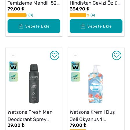
Temizleme Mendili 52
Hindistan Cevizi Özlü
79,00 ₺
334,90 ₺
Adet
Nemlendirici Şampuan
8
4
350 ml
Sepete Ekle
Sepete Ekle
Watsons Fresh Men
Watsons Kremli Duş
Deodorant Sprey
Jeli Okyanus 1 L
39,00 ₺
79,00 ₺
Pudrasız 150 ml