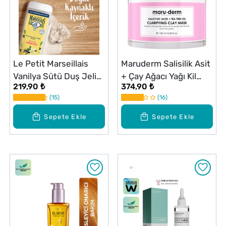
Le Petit Marseillais
Maruderm Salisilik Asit
Vanilya Sütü Duş Jeli
+ Çay Ağacı Yağı Kil
219,90 ₺
374,90 ₺
400 ml
Maskesi 105 ml
15
16
Sepete Ekle
Sepete Ekle