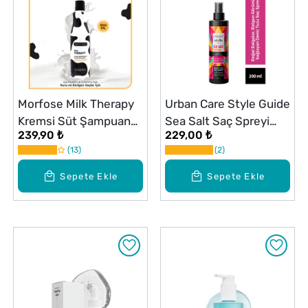
Morfose Milk Therapy
Urban Care Style Guide
Kremsi Süt Şampuan
Sea Salt Saç Spreyi
239,90 ₺
229,00 ₺
500 ml
200 ml
13
2
Sepete Ekle
Sepete Ekle