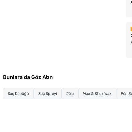
Bunlara da Göz Atın
Saç Köpüğü
Saç Spreyi
Jöle
Wax & Stick Wax
Fön S