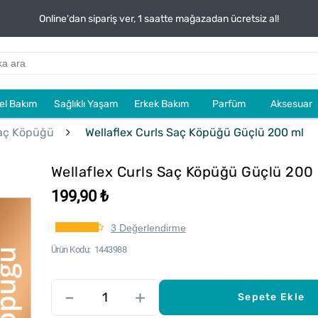
Online'dan sipariş ver, 1 saatte mağazadan ücretsiz al!
sel Bakım
Sağlıklı Yaşam
Erkek Bakım
Parfüm
Aksesuar
aç Köpüğü
Wellaflex Curls Saç Köpüğü Güçlü 200 ml
Wellaflex Curls Saç Köpüğü Güçlü 200
199,90 ₺
3 Değerlendirme
Ürün Kodu
1443988
–
+
Sepete Ekle