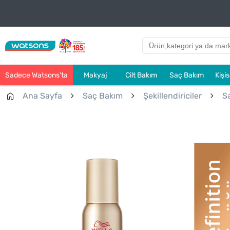
Sadece Watsons’ta
Makyaj
Cilt Bakım
Saç Bakım
Kişi
Ana Sayfa
Saç Bakım
Şekillendiriciler
S