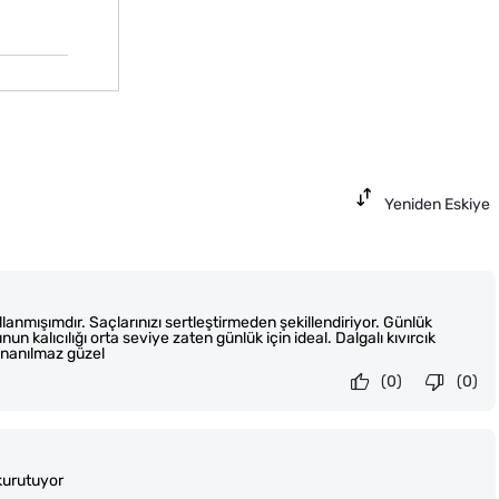
Yeniden Eskiye
anmışımdır. Saçlarınızı sertleştirmeden şekillendiriyor. Günlük
un kalıcılığı orta seviye zaten günlük için ideal. Dalgalı kıvırcık
inanılmaz güzel
(0)
(0)
kurutuyor