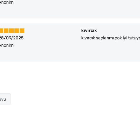
Anonim
kıvırcık
28/09/2025
kıvırcık saçlarımı çok iyi tutuy
Anonim
uyu