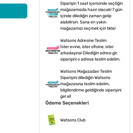
Siparişin 1 saat içerisinde seçtiğin
mağazamızda hazır olacak! 7 gün
içinde dilediğin zaman gelip
alabilirsin. Sana en yakın
mağazamızı seçmek için tıkla!
Watsons Adresine Teslim
İster evine, ister ofisine, ister
arkadaşına! Dilediğin adresi gir,
siparişini o adrese teslim edelim.
Watsons Mağazadan Teslim
Siparişini dilediğin Watsons
mağazasına teslim edelim,
bilgilendirme geldiğinde siparişini
gel al!
Ödeme Seçenekleri
Watsons Club