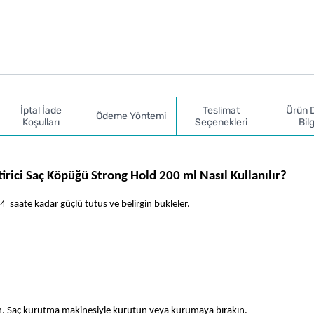
İptal İade
Teslimat
Ürün 
Ödeme Yöntemi
Koşulları
Seçenekleri
Bilg
tirici Saç Köpüğü Strong Hold 200 ml Nasıl Kullanılır?
4  saate kadar güçlü tutus ve belirgin bukleler.
ın. Saç kurutma makinesiyle kurutun veya kurumaya bırakın.