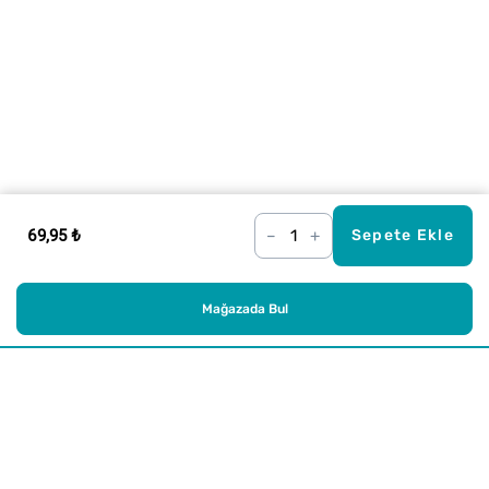
69,95 ₺
–
+
Sepete Ekle
Mağazada Bul