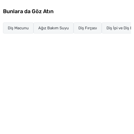
Bunlara da Göz Atın
Diş Macunu
Ağız Bakım Suyu
Diş Fırçası
Diş İpi ve Diş 