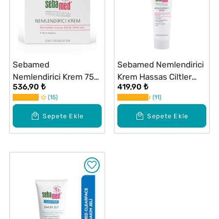
Sebamed
Sebamed Nemlendirici
Nemlendirici Krem 75
Krem Hassas Ciltler
536,90 ₺
419,90 ₺
ml
İçin 50 ml
15
11
Sepete Ekle
Sepete Ekle