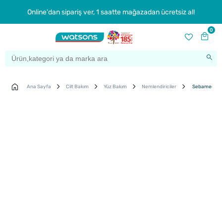
Online'dan sipariş ver, 1 saatte mağazadan ücretsiz al!
0
Ana Sayfa
Cilt Bakım
Yüz Bakım
Nemlendiriciler
Sebamed Nem