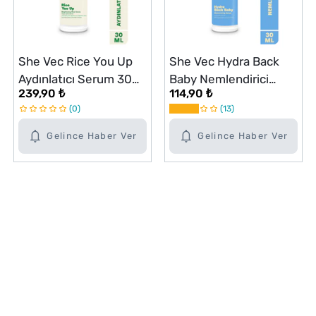
She Vec Rice You Up
She Vec Hydra Back
Aydınlatıcı Serum 30
Baby Nemlendirici
239,90 ₺
114,90 ₺
ml
Serum 30 ml
0
13
Gelince Haber Ver
Gelince Haber Ver