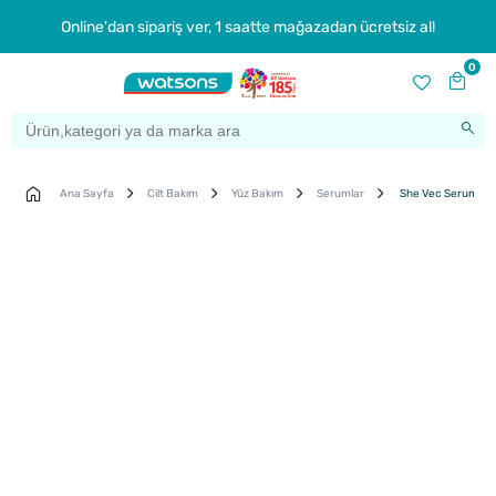
Online'dan sipariş ver, 1 saatte mağazadan ücretsiz al!
0
Ana Sayfa
Cilt Bakım
Yüz Bakım
Serumlar
She Vec Serum