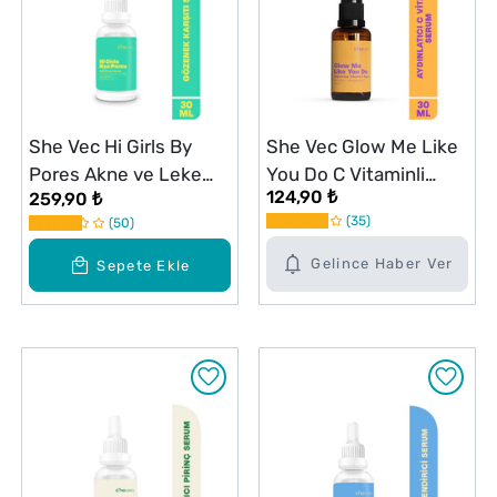
She Vec Hi Girls By
She Vec Glow Me Like
Pores Akne ve Leke
You Do C Vitaminli
124,90 ₺
259,90 ₺
Karşıtı Serum 30 ml
Aydınlatıcı Serum 30
35
50
ml
Gelince Haber Ver
Sepete Ekle